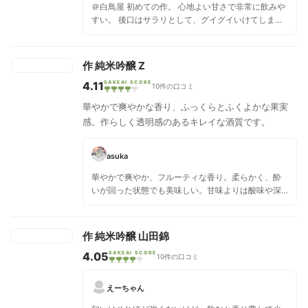
＠白鳥屋 初めての作。 心地よい甘さで非常に飲みや
は綺麗な酸が心地良く、後を引きます。優しくも爽や
すい。 後口はサラリとして、グイグイいけてしま
かな香り、口に含めば柔らかく広がるクリアな旨味
う。 お米の甘さを感じるが、非常に上品な感じ。 美
に、華やかさが広がります。
味しい。
作 純米吟醸 Z
4.11
SAKEAI SCORE
10件の口コミ
華やかで爽やかな香り、ふっくらとふくよかな果実
感。作らしく透明感のあるキレイな酒質です。
asuka
華やかで爽やか、フルーティな香り。柔らかく、酔
いが回った状態でも美味しい。甘味よりは酸味や深
い旨味を感じる。
作 純米吟醸 山田錦
4.05
SAKEAI SCORE
10件の口コミ
えーちゃん