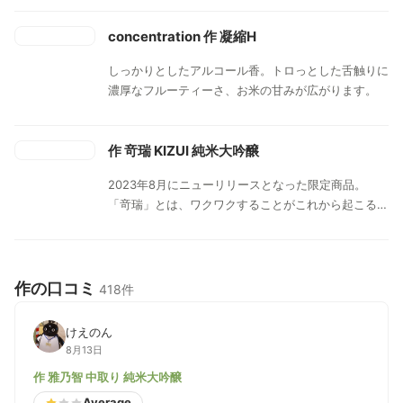
concentration 作 凝縮H
しっかりとしたアルコール香。トロっとした舌触りに
濃厚なフルーティーさ、お米の甘みが広がります。
作 竒瑞 KIZUI 純米大吟醸
2023年8月にニューリリースとなった限定商品。
「竒瑞」とは、ワクワクすることがこれから起こる前
兆の不思議な現象のこと。 穏やかで爽やかな香り
と、透明な味わいが心地いい。感じたと思った瞬間に
ふっと残像だけが残る後味と、心地よい余韻をお楽し
みください。
作の口コミ
418件
けえのん
8月13日
作 雅乃智 中取り 純米大吟醸
Average