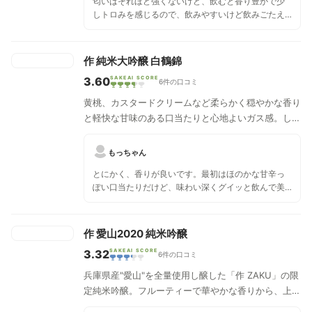
匂いはそれほど強くないけど、飲むと香り豊かで少
しトロみを感じるので、飲みやすいけど飲みごたえ
も有り。
作 純米大吟醸 白鶴錦
3.60
SAKEAI SCORE
6件の口コミ
黄桃、カスタードクリームなど柔らかく穏やかな香り
と軽快な甘味のある口当たりと心地よいガス感。しな
やかな酸から軽やかでさらりとした旨味を、シャープ
な苦味が引き締める辛さのある味わいです。
もっちゃん
とにかく、香りが良いです。最初はほのかな甘辛っ
ぽい口当たりだけど、味わい深くグイッと飲んで美
味しぃって感じ。是非、これはオススメです。
作 愛山2020 純米吟醸
3.32
SAKEAI SCORE
6件の口コミ
兵庫県産"愛山"を全量使用し醸した「作 ZAKU」の限
定純米吟醸。フルーティーで華やかな香りから、上品
な旨味、甘味、コクが広がります。豊かな香味、キレ