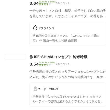
3.64
SAKEAI SCORE
5件の口コミ
十分な若々しさと白桃、和梨、柚子そして白い花の香
を呈しています。わずかにライスパウダーの香もあ
り、第一印象の豊かな甘みと瑞々しい酸味、そのバラ
ンスはフィニッシュに焦点の合ったキレをもたらし、
ドフラミンゴ
透明感を誇るミネラリーなスタイルになります。
第16回全国日本酒フェア🍶 『ふれあいの酒 三重の
酒』 作 陽山一滴水 大吟醸 山田錦
作 ISE-SHIMAコンセプト 純米吟醸
3.54
SAKEAI SCORE
4件の口コミ
伊勢志摩の海の幸とのマリアージュをコンセプトに仕
込んだ、海の幸にピッタリの純米吟醸酒です。爽やか
でスッキリとした味わいです。
ユーザーY4lLvN
伊勢旅行で入ったお店でいただきました すっきりフ
ルーティーで後味は消えるようで水のように飲める
とはこれかという感じ