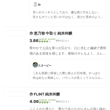
の良い味わいをお楽しみいただける逸品です。冷やし
Rr
てワイングラスでお召し上がりください。
甘いがスッキリとしており、嫌な残り方をしない。
甘さもガツンと甘いのではなく、溶けた雪水のよう
な繊細な甘さ。 流石は、「作」。 非常に飲みやすい
かったです。日本酒の初心者の方にもおすすめ。 味
が強い料理や香りが強いものと一緒に飲んでしまう
作 恵乃智 中取り 純米吟醸
と、このお酒の良さがなくなってしまう気がしま
3.86
SAKEAI SCORE
す。 その為、食前酒にするか淡白なおつまみがおす
6件の口コミ
すめ。 愛山を使用している為、限定品とのこと。買
華やかで上品な香りが広がり、口に含むと繊細で透明
える機会がある人は、買わなくては損だと思いま
感のある旨味を感じます。後味のキレもよく、エレガ
す。
ントな旨味が口中に広がった後サラリと消えていきま
す。
スヌーピー
これも実家に帰省した際に飲んだ日本酒。やっぱり
作はめちゃ美味しい。バランスが良くってスルスル
飲めちゃう日本酒でした。常備しておきたい一本。
作 FLINT 純米吟醸
4.06
SAKEAI SCORE
6件の口コミ
ふくよかな香りと、豊かでありながらキレの良い味わ