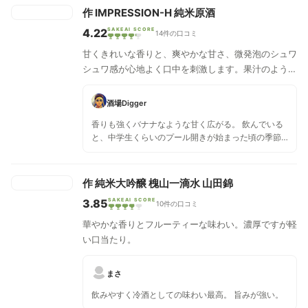
作 IMPRESSION-H 純米原酒
4.22
SAKEAI SCORE
14件の口コミ
甘くきれいな香りと、爽やかな甘さ、微発泡のシュワ
シュワ感が心地よく口中を刺激します。果汁のような
みずみずしい甘味の向こうに、骨太の酸味とコクがし
っかりと存在しており、ブレない力強さが感じられる
酒場Digger
味わいです。ジュワッと広がる穏やかで心地よい清涼
香りも強くバナナなような甘く広がる。 飲んでいる
感と微炭酸がフレッシュさを醸し出します。開栓直後
と、中学生くらいのプール開きが始まった頃の季節
はプチプチと弾ける極微炭酸が爽やかに旨みを演出。
を思い出させてくれる。一個上の先輩と付き合った
無濾過原酒の厚みのある飲み応えです。
同級生を思い出させるようなお酒。
作 純米大吟醸 槐山一滴水 山田錦
3.85
SAKEAI SCORE
10件の口コミ
華やかな香りとフルーティーな味わい。濃厚ですが軽
い口当たり。
まさ
飲みやすく冷酒としての味わい最高。 旨みが強い。