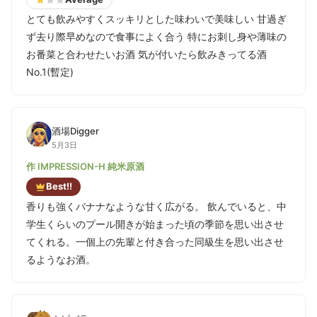
とても飲みやすくスッキリとした味わいで美味しい 甘過ぎ
ず去り際早めなので食事によく合う 特にお刺し身や薄味の
お番菜と合わせたいお酒 気が付いたら飲みきってる酒
No.1(暫定)
酒場Digger
5月3日
作 IMPRESSION-H 純米原酒
Best!!
香りも強くバナナなような甘く広がる。 飲んでいると、中
学生くらいのプール開きが始まった頃の季節を思い出させ
てくれる。一個上の先輩と付き合った同級生を思い出させ
るようなお酒。