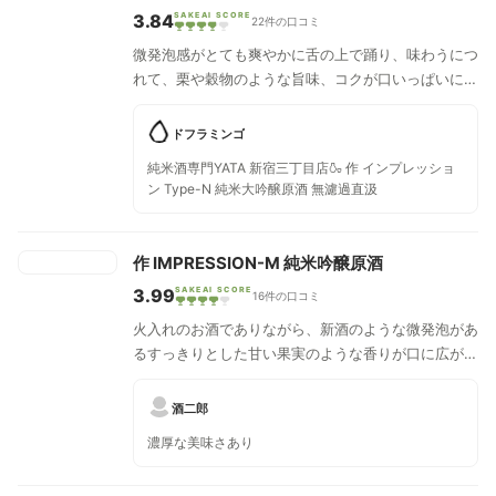
3.84
SAKEAI SCORE
22件の口コミ
微発泡感がとても爽やかに舌の上で踊り、味わうにつ
れて、栗や穀物のような旨味、コクが口いっぱいに広
がります。
ドフラミンゴ
純米酒専門YATA 新宿三丁目店🍶 作 インプレッショ
ン Type-N 純米大吟醸原酒 無濾過直汲
作 IMPRESSION-M 純米吟醸原酒
3.99
SAKEAI SCORE
16件の口コミ
火入れのお酒でありながら、新酒のような微発泡があ
るすっきりとした甘い果実のような香りが口に広がる
お酒です。微発泡感がとても爽やかで、栗や穀物のよ
うな旨味とコクがふんわりと感じられます。爽やかな
酒二郎
味わいの中にも無濾過の原酒らしい幅のある旨味は、
濃厚な美味さあり
飲み応えもあります。