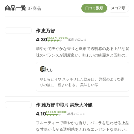
商品一覧
口コミ数順
スコア順
37商品
作 恵乃智
4.30
SAKEAI SCORE
83件の口コミ
華やかで爽やかな香りと繊細で透明感のある上品な旨
味のバランスが調度良い、味わいの綺麗さと五味の豊
かさを感じる純米吟醸。口当たりがまろやかで軽やか
な味わいで飲みやすい日本酒です。洋梨のような甘く
たし
爽やかな控えめな香りと心地よい酸を感じるキレの良
＠しらとりや スッキリした飲み口。 洋梨のような香
い後味で、繊細な余韻が広がります。冷やすと爽やか
りの後に、程よい甘さ。 美味しい🤤
な喉越しを感じ、ぬる燗ではお米の芳醇な広がりを楽
しめます。
作 雅乃智 中取り 純米大吟醸
4.10
SAKEAI SCORE
36件の口コミ
フルーティーで華やかな香り、バニラを思わせる上品
な甘味が広がる透明感あふれるエレガントな味わいの