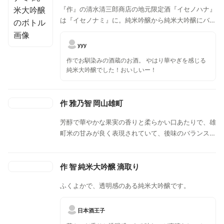
『作』の清水清三郎商店の地元限定酒『イセノハナ』
は『イセノナミ』に。純米吟醸から純米大吟醸にバー
ジョンアップしました！！味わいは優しい華やかな香
りと奥行きがあり、透明感のある味わいが特徴的。少
yyy
し冷やしてお召し上がり下さい。
作でお馴染みの酒蔵のお酒。 やはり華やぎを感じる
純米大吟醸でした！おいしいー！
作 雅乃智 岡山雄町
芳醇で華やかな果実の香りと柔らかい口あたりで、雄
町米の甘みが良く表現されていて、後味のバランスが
良いお酒です。
作 智 純米大吟醸 滴取り
ふくよかで、透明感のある純米大吟醸です。
日本酒王子