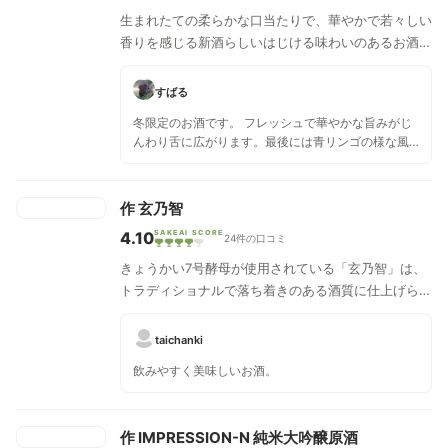
生まれたての柔らかな口当たりで、華やかで若々しい
香りを感じる新酒らしいはじける味わいのあるお酒で
す。
すばる
冬限定のお酒です。 フレッシュで華やかな旨みがじ
んわり舌に広がります。最後には青リンゴの様な風
味が残ります。 お酒のみでゆっくり楽しみました。
作 玄乃智
4.10
SAKEAI SCORE
24件の口コミ
きょうかい7号酵母が使用されている「玄乃智」は、
トラディショナルで落ち着きのある酒質に仕上げられ
ている。香りはほのかな青りんご系。お米の持つ素朴
な香り優しい甘味、キレの良い酸が心地良く広がり、
taichanki
飲み応えと飲みやすさが見事に両立している。お酒自
飲みやすく美味しいお酒。
らが個性をアピールするようなタイプではなく、お料
理を引き立てる名脇役。
作 IMPRESSION-N 純米大吟醸原酒