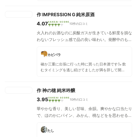
作 IMPRESSION G 純米原酒
4.07
SAKEAI SCORE
10件の口コミ
火入れのお酒なのに炭酸ガスが生きている鮮度を損な
わないフレッシュ感で品の良い味わい。発酵中のもろ
みタンクのような爽やかな青りんごを想わせる甘い香
りが漂い、キレの良い酸味と旨味が飲み飽きさせ無い
カピバラ
シャープな味わいで比較的辛口に仕上げられたお酒で
確か三重に出張に行った時に買った日本酒です🍶 飲
す。
むタイミングを逃し続けてましたが満を辞して開
栓！ 今まで飲んだことのある作の味を想像しながら
飲んだら少し驚くくらいりんごのような甘味と酸味
をしっかり感じました！少しガス感もあってすっき
作 神の穂 純米吟醸
りしてたので、かなり飲みやすかったです！ パッケ
3.95
SAKEAI SCORE
ージもとてもおしゃれで、今まで飲んだ作の中では
10件の口コミ
一番日本酒初心者にもおすすめできる一本だなと感
華やかな香り、美しい甘味、余韻。爽やかな口当たり
じました！🍶🍶
で、ほのかにパイン、みかん、桃などをを思わせるト
ロピカルな含み香、みずみずしい味わいが広がりま
す。フルーツミックスを食べているかのよう贅沢感、
たし
そして上品な至福の味わいです。爽やかな甘さ、後口