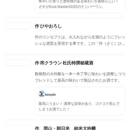
華やいだ香りと透明感のある味わいが素晴らしい！
さすがKura Master2020のナンバーワン。
作 ひやおろし
作のコンセプトは、火入れながら生酒のようにフレッ
シュな酒質を実現する事です。この「作（ざく）ひや
おろし」は、兵庫県産の山田錦を使用して醸されたお
酒を、一夏の間じっくり熟成させた秋酒です。夏を越
した穏やかな酸と、干し草を思わせる香り、どこか涼
作 筰クラウン 杜氏特撰秘蔵酒
やかで落ち着いた後味が特徴です。冷やして呑むも良
数種類の大吟醸を一本一本丁寧に味わいを調整しつつ
し、常温で呑むも良し、燗にしても美味しくいただけ
ブレンドして最高の味わいで瓶詰されたお酒です。
ます。
hiroshi
最高にうまい！ 濃厚な旨味があり、ゴクゴク呑んで
しまうお酒でした！
作 岡山・朝日米 純米大吟醸