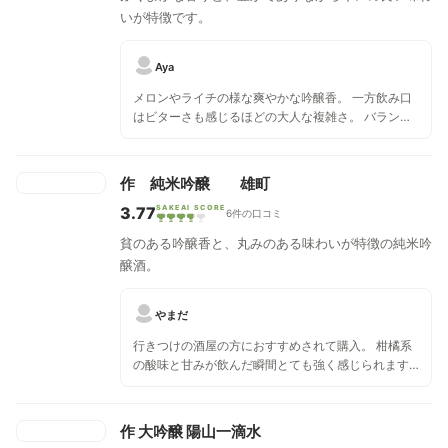
いが特徴です。
Aya
メロンやライチの様な爽やかな吟醸香。 一方飲み口
はビターさも感じるほどの大人な複雑さ。 バランス
が良くキレもあり、綺麗で特別な一品！
作 純米吟醸 雄町
3.77
SAKEAI SCORE
6件の口コミ
貧のある吟醸香と、丸みのある味わいが特徴の純米吟
醸酒。
やまだ
行きつけの酒屋の方におすすめされて購入。 柑橘系
の酸味と甘みが飲んだ瞬間とても強く感じられます
が、すっと無くなり余韻は残らない、私好みの美味
しいお酒でした！ 雄町の香りだかさがふんだんに感
じられつつもくどくない、何杯でも飲めると感じま
作 大吟醸 陽山一滴水
した！