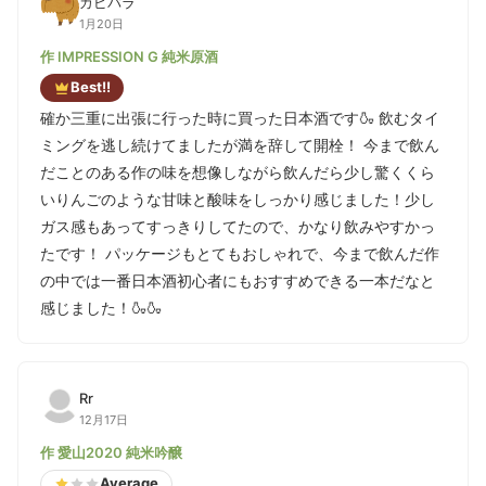
カピバラ
1月20日
作 IMPRESSION G 純米原酒
Best!!
確か三重に出張に行った時に買った日本酒です🍶 飲むタイ
ミングを逃し続けてましたが満を辞して開栓！ 今まで飲ん
だことのある作の味を想像しながら飲んだら少し驚くくら
いりんごのような甘味と酸味をしっかり感じました！少し
ガス感もあってすっきりしてたので、かなり飲みやすかっ
たです！ パッケージもとてもおしゃれで、今まで飲んだ作
の中では一番日本酒初心者にもおすすめできる一本だなと
感じました！🍶🍶
Rr
12月17日
作 愛山2020 純米吟醸
Average