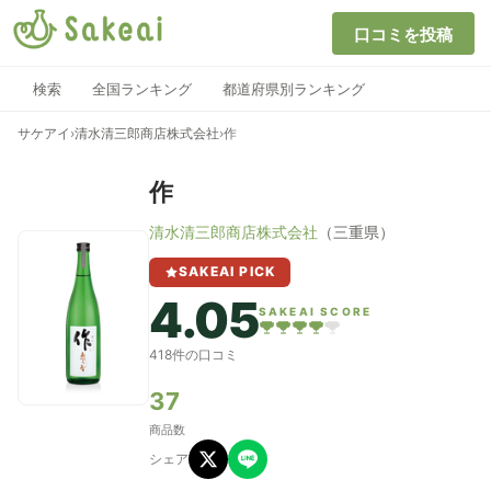
口コミを投稿
検索
全国ランキング
都道府県別ランキング
サケアイ
›
清水清三郎商店株式会社
›
作
作
清水清三郎商店株式会社
（三重県）
SAKEAI PICK
4.05
SAKEAI SCORE
418件の口コミ
37
商品数
シェア