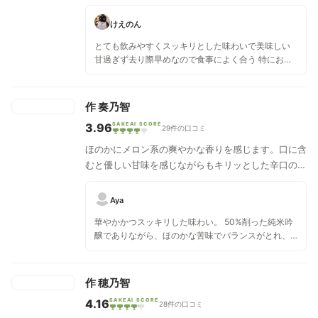
お酒です。
けえのん
とても飲みやすくスッキリとした味わいで美味しい
甘過ぎず去り際早めなので食事によく合う 特にお刺
し身や薄味のお番菜と合わせたいお酒 気が付いたら
飲みきってる酒No.1(暫定)
作 奏乃智
3.96
SAKEAI SCORE
29件の口コミ
ほのかにメロン系の爽やかな香りを感じます。口に含
むと優しい甘味を感じながらもキリッとした辛口のお
酒です。
Aya
華やかかつスッキリした味わい。 50%削った純米吟
醸でありながら、ほのかな苦味でバランスがとれ、
食中酒としても邪魔しない感じ。
作 穂乃智
4.16
SAKEAI SCORE
28件の口コミ