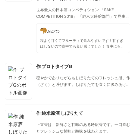
世界最大の日本酒コンペティション 「SAKE
COMPETITION 2018」 「純米大吟醸部門」で見事に
金賞第4位を獲得したお酒。ひかえめながらもしっか
りと上品な香り、さわやかできれいな口当たり、豊か
カピバラ
で広がりのある味わいが特徴の一本。
程よく甘くてフルーティで飲みやすいです！甘すぎ
はしないので食中でも良い感じでした！ 食中にも食
後にも良さそうです！🍶
作 プロトタイプG
穏やかでありながらもしぼりたてのフレッシュ感。作
（ざく）と呼びます。しぼりたてを直ぐに汲みあげ瓶
詰めする事により極少量の『プチプチ感』も堪りませ
ん。開栓後、数日経ってからの『旨味の乗りの変化』
もこのお酒の楽しみの一つでもあります。
作 純米原酒 しぼりたて
上立香は、新鮮さと甘味のある吟醸香です。一口飲む
とフレッシュな甘味と酸味を味わえます。