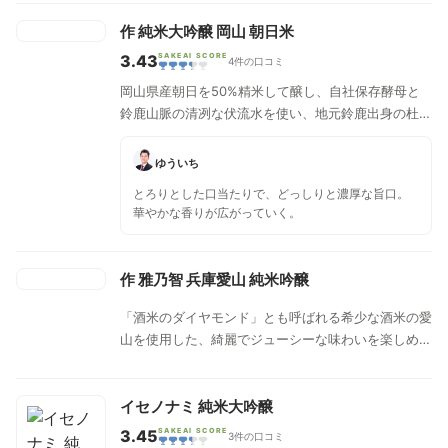
作 純米大吟醸 岡山 朝日米
3.43
SAKEAI SCORE
4件の口コミ
岡山県産朝日を50%精米して醸し、自社保存酵母と
鈴鹿山脈の清冽な伏流水を使い、地元鈴鹿出身の杜氏
が丁寧に醸します。ひかえめながら上品な香りがしっ
かりと感じられ、豊かで広がりのある味わい、さらに
ゆういち
はさわやかできれいな口当たりです。
とろりとした口当たりで、どっしりと濃厚な旨口。
華やかな香りが広がっていく。
作 雅乃智 兵庫愛山 純米吟醸
「酒米のダイヤモンド」とも呼ばれる希少な酒米の愛
山を使用した、綺麗でジューシーな味わいを楽しめる
純米吟醸です。
イセノナミ 純米大吟醸
3.45
SAKEAI SCORE
3件の口コミ