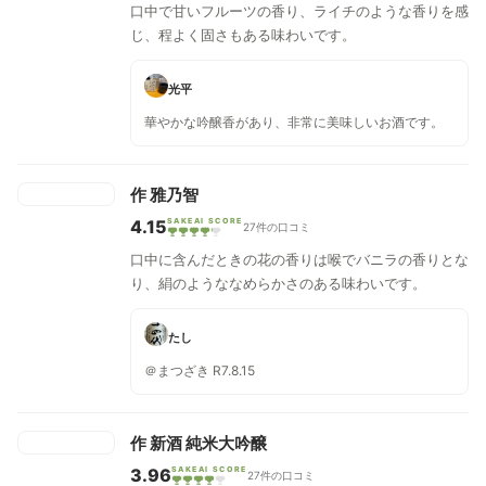
口中で甘いフルーツの香り、ライチのような香りを感
じ、程よく固さもある味わいです。
光平
華やかな吟醸香があり、非常に美味しいお酒です。
作 雅乃智
4.15
SAKEAI SCORE
27件の口コミ
口中に含んだときの花の香りは喉でバニラの香りとな
り、絹のようななめらかさのある味わいです。
たし
＠まつざき R7.8.15
作 新酒 純米大吟醸
3.96
SAKEAI SCORE
27件の口コミ