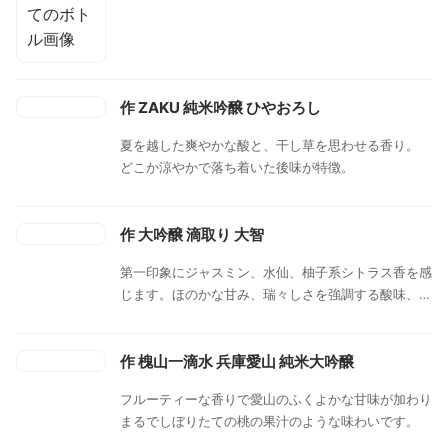
作 ZAKU 純米吟醸 ひやおろし
夏を越した爽やかな酸と、干し草を思わせる香り。
どこか涼やかで落ち着いた後味が特徴。
作 大吟醸 滴取り 大智
第一印象にジャスミン、水仙、柚子系シトラス香を感
じます。ほのかな甘み、瑞々しさを強調する酸味、そ
れら全てがバランスよく含まれており、透明感あふれ
る味わいとなっております。
作 槐山一滴水 兵庫愛山 純米大吟醸
フルーティーな香りで愛山のふくよかな甘味が加わり
まるでしぼりたての桃の果汁のような味わいです。