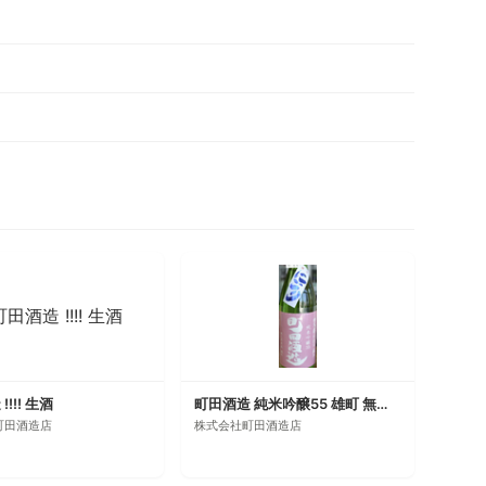
!!! 生酒
町田酒造 純米吟醸55 雄町 無濾過生酒 活性にごり
町田酒造店
株式会社町田酒造店