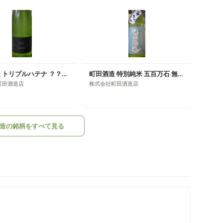
町田酒造 トリプルハテナ ？？？ 生
町田酒造 特別純米 五百万石 無濾過生酒 限定にごり
町田酒造店
株式会社町田酒造店
造の銘柄をすべて見る