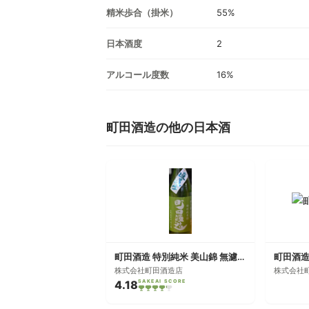
精米歩合（掛米）
55%
日本酒度
2
アルコール度数
16%
町田酒造の他の日本酒
町田酒造 特別純米 美山錦 無濾過生酒 限定直汲み
町田酒造 !
株式会社町田酒造店
株式会社
4.18
SAKEAI SCORE