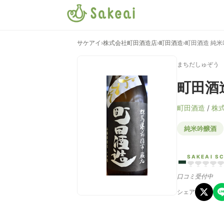
サケアイ
›
株式会社町田酒造店
›
町田酒造
›
町田酒造 純米
まちだしゅぞう
町田酒
町田酒造
/
株
純米吟醸酒
-
SAKEAI S
口コミ受付中
シェア