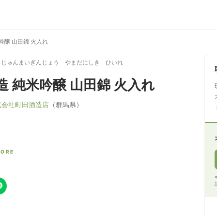
吟醸 山田錦 火入れ
 じゅんまいぎんじょう やまだにしき ひいれ
造 純米吟醸 山田錦 火入れ
式会社町田酒造店
（群馬県）
CORE