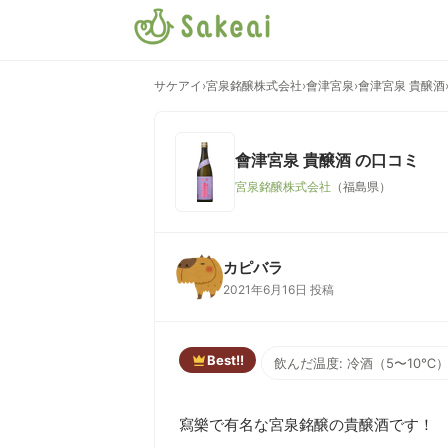
サケアイ
›
宮泉銘醸株式会社
›
會津宮泉
›
會津宮泉 貴醸酒
會津宮泉 貴醸酒
の口コミ
宮泉銘醸株式会社
（福島県）
カピバラ
2021年6月16日 投稿
Best!!
飲んだ温度: 冷酒（5〜10℃
寫樂で有名な宮泉銘醸の貴醸酒です！
