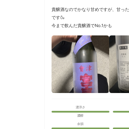
貴醸酒なのでかなり甘めですが、甘っ
です🍶

今まで飲んだ貴醸酒でNo.1かも
濃淳さ
濃醇
余韻