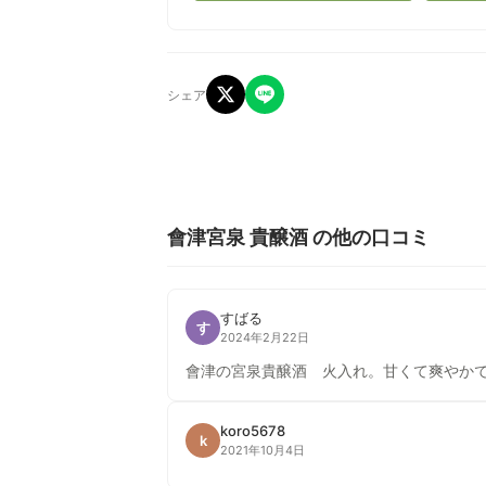
シェア
會津宮泉 貴醸酒 の他の口コミ
すばる
す
2024年2月22日
會津の宮泉貴醸酒 火入れ。甘くて爽やか
koro5678
k
2021年10月4日