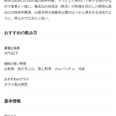
軽快な飲み口の生貯蔵の純米吟醸。スッとした味わいで香りも穏やかな
ので食事と一緒に。榛名山の伏流水（軟水）の特徴を活かした軽快な飲
み口の純米吟醸酒。山紫水明の地榛名山麓の山々から湧き出る清水のよ
うに、滑らかで口当たり良い。
おすすめの飲み方
最適な温度
15℃以下
相性の良い料理
お刺身、魚介天ぷら、蒸し料理、カルパッチョ、冷奴
おすすめのグラス
ガラス製お椀型
基本情報