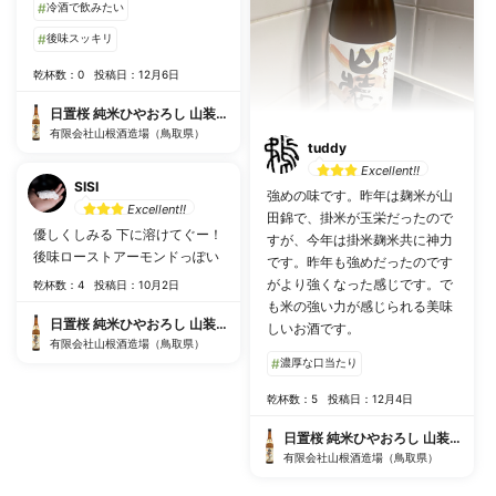
#
冷酒で飲みたい
#
後味スッキリ
乾杯数：0
投稿日：12月6日
日置桜 純米ひやおろし 山装ふ
有限会社山根酒造場（鳥取県）
tuddy
Excellent!!
SISI
強めの味です。昨年は麹米が山
Excellent!!
田錦で、掛米が玉栄だったので
優しくしみる 下に溶けてぐー！
すが、今年は掛米麹米共に神力
後味ローストアーモンドっぽい
です。昨年も強めだったのです
がより強くなった感じです。で
乾杯数：4
投稿日：10月2日
も米の強い力が感じられる美味
日置桜 純米ひやおろし 山装ふ
しいお酒です。
有限会社山根酒造場（鳥取県）
#
濃厚な口当たり
乾杯数：5
投稿日：12月4日
日置桜 純米ひやおろし 山装ふ
有限会社山根酒造場（鳥取県）