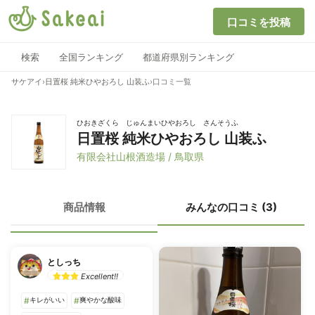
口コミを投稿
検索
全国ランキング
都道府県別ランキング
サケアイ
›
日置桜 純米ひやおろし 山装ふ
›
口コミ一覧
ひおきざくら じゅんまいひやおろし さんそうふ
日置桜 純米ひやおろし 山装ふ
有限会社山根酒造場 / 鳥取県
商品情報
みんなの口コミ (3)
としっち
Excellent!!
#
キレがいい
#
爽やかな酸味