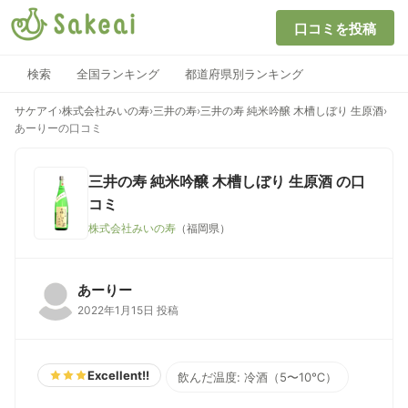
口コミを投稿
検索
全国ランキング
都道府県別ランキング
サケアイ
›
株式会社みいの寿
›
三井の寿
›
三井の寿 純米吟醸 木槽しぼり 生原酒
›
あーりーの口コミ
三井の寿 純米吟醸 木槽しぼり 生原酒
の口
コミ
株式会社みいの寿
（福岡県）
あーりー
2022年1月15日 投稿
Excellent!!
飲んだ温度: 冷酒（5〜10℃）