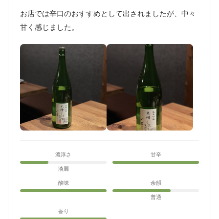
お店では辛口のおすすめとして出されましたが、中々
甘く感じました。
濃淳さ
甘辛
淡麗
酸味
余韻
普通
香り