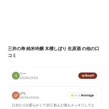
三井の寿 純米吟醸 木槽しぼり 生原酒 の他の口
コミ
リー
Best!!
リ
2022年2月2日
ぴち
Average
ぴ
2021年4月24日
口当たりが柔らかくて甘口 飲んだ後もスッキリしてと