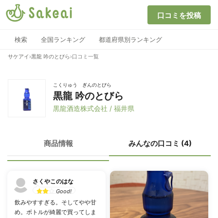
口コミを投稿
検索
全国ランキング
都道府県別ランキング
サケアイ
›
黒龍 吟のとびら
›
口コミ一覧
こくりゅう ぎんのとびら
黒龍 吟のとびら
黒龍酒造株式会社 / 福井県
商品情報
みんなの口コミ (4)
さくやこのはな
Good!
飲みやすすぎる。そしてやや甘
め。ボトルが綺麗で買ってしま