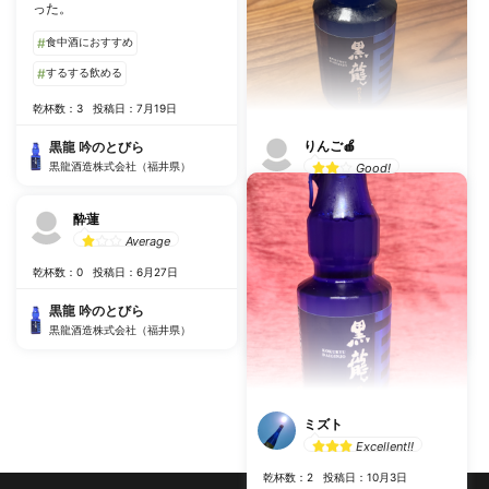
った。
#
食中酒におすすめ
#
するする飲める
乾杯数：3
投稿日：7月19日
りんご🍎
黒龍 吟のとびら
黒龍酒造株式会社（福井県）
Good!
すっきりキリッとした感じ。 夫
いわく、ザ・水！！飲みやすい
酔蓮
と言っていたが 私の好みではな
Average
い。２回目は買わない。
乾杯数：0
投稿日：6月27日
乾杯数：3
投稿日：1月16日
黒龍 吟のとびら
黒龍 吟のとびら
黒龍酒造株式会社（福井県）
黒龍酒造株式会社（福井県）
ミズト
Excellent!!
乾杯数：2
投稿日：10月3日