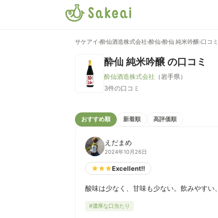
サケアイ
›
酔仙酒造株式会社
›
酔仙
›
酔仙 純米吟醸
›
口コ
酔仙 純米吟醸
の口コミ
酔仙酒造株式会社
（岩手県）
3件の口コミ
おすすめ順
新着順
高評価順
えだまめ
2024年10月26日
Excellent!!
酸味は少なく、甘味も少ない。飲みやすい
#濃厚な口当たり