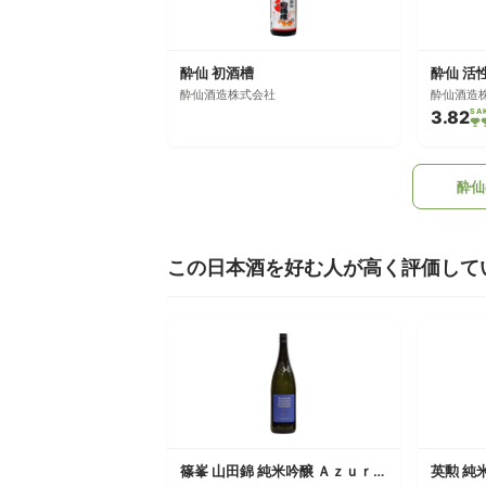
酔仙 初酒槽
酔仙 活
酔仙酒造株式会社
酔仙酒造
3.82
SA
酔仙
この日本酒を好む人が高く評価して
篠峯 山田錦 純米吟醸 Ａｚｕｒ 一火原酒
英勲 純