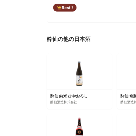
Best!!
酔仙の他の日本酒
酔仙 純米 ひやおろし
酔仙 奇
酔仙酒造株式会社
酔仙酒造