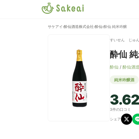
サケアイ
›
酔仙酒造株式会社
›
酔仙
›
酔仙 純米吟醸
すいせん じゅ
酔仙 
酔仙
/
酔仙酒
純米吟醸酒
3.6
3件の口コミ
シェア