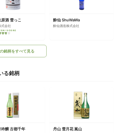
性原酒 雪っこ
酔仙 ShuWaWa
株式会社
酔仙酒造株式会社
KEAI SCORE
の銘柄をすべて見る
いる銘柄
米吟醸 古都千年
丹山 雪月花 嵐山