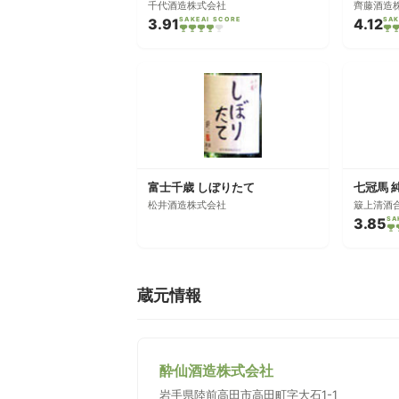
千代酒造株式会社
齊藤酒造
3.91
SAKEAI SCORE
4.12
SAK
富士千歳 しぼりたて
七冠馬 
松井酒造株式会社
簸上清酒
3.85
SA
蔵元情報
酔仙酒造株式会社
岩手県陸前高田市高田町字大石1-1