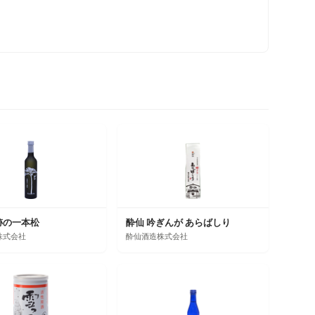
跡の一本松
酔仙 吟ぎんが あらばしり
株式会社
酔仙酒造株式会社