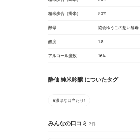
精米歩合（掛米）
50%
酵母
協会ゆうこの想い酵母
酸度
1.8
アルコール度数
16%
酔仙 純米吟醸 についたタグ
#濃厚な口当たり
1
みんなの口コミ
3件