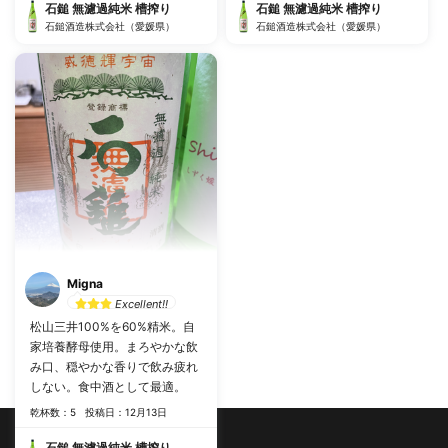
石鎚 無濾過純米 槽搾り
石鎚 無濾過純米 槽搾り
石鎚酒造株式会社（愛媛県）
石鎚酒造株式会社（愛媛県）
Migna
Excellent!!
松山三井100%を60%精米。自
家培養酵母使用。まろやかな飲
み口、穏やかな香りで飲み疲れ
しない。食中酒として最適。
乾杯数：5
投稿日：12月13日
石鎚 無濾過純米 槽搾り