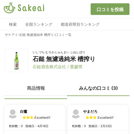
口コミを投稿
検索
全国ランキング
都道府県別ランキング
サケアイ
›
石鎚 無濾過純米 槽搾り
›
口コミ一覧
いしづち むろかじゅんまい ふねしぼり
石鎚 無濾過純米 槽搾り
石鎚酒造株式会社 / 愛媛県
商品情報
みんなの口コミ (3)
白鷺
やまだろ
Excellent!!
Excellent!!
乾杯数：0
投稿日：4月16日
乾杯数：0
投稿日：2月23日