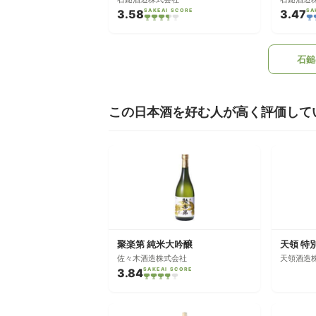
3.58
SAKEAI SCORE
3.47
SA
石鎚
この日本酒を好む人が高く評価して
聚楽第 純米大吟醸
天領 特
佐々木酒造株式会社
天領酒造
3.84
SAKEAI SCORE