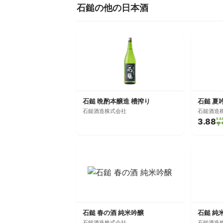
石鎚の他の日本酒
石鎚 晩酌本醸造 槽搾り
石鎚 夏
石鎚酒造株式会社
石鎚酒造
3.88
SA
石鎚 春の酒 純米吟醸
石鎚 純
石鎚酒造株式会社
石鎚酒造