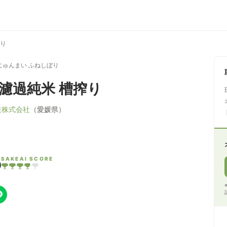
搾り
じゅんまい ふねしぼり
無濾過純米 槽搾り
造株式会社
（愛媛県）
5
SAKEAI SCORE