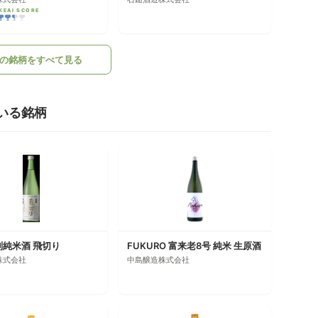
KEAI SCORE
の銘柄をすべて見る
いる銘柄
別純米酒 飛切り
FUKURO 富来老8号 純米 生原酒
株式会社
中島醸造株式会社