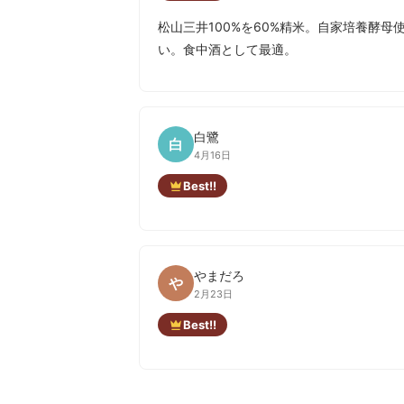
松山三井100%を60%精米。自家培養酵
い。食中酒として最適。
白鷺
白
4月16日
Best!!
やまだろ
や
2月23日
Best!!