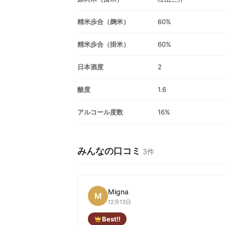
精米歩合（麹米）
60%
精米歩合（掛米）
60%
日本酒度
2
酸度
1.6
アルコール度数
16%
みんなの口コミ
3件
Migna
M
12月13日
Best!!