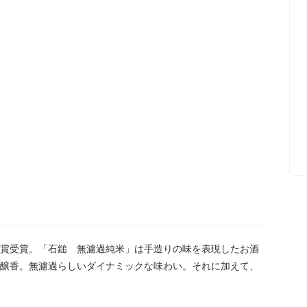
賞受賞。「石鎚 無濾過純米」は手造りの味を表現したお酒
醸香。無濾過らしいダイナミックな味わい。それに加えて、
。