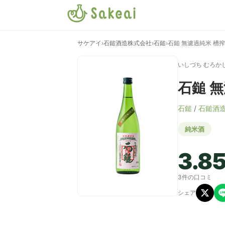
サケアイ
›
石鎚酒造株式会社
›
石鎚
›
石鎚 無濾過純米 槽
いしづち むろか
石鎚 
石鎚
/
石鎚酒
純米酒
3.8
3件の口コミ
シェア