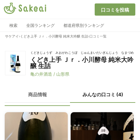
口コミを投稿
検索
全国ランキング
都道府県別ランキング
サケアイ
›
くどき上手 Ｊｒ．小川酵母 純米大吟醸 生詰
›
口コミ一覧
くどきじょうず Jr.おがわこうぼ じゅんまいだいぎんじょう なまづめ
くどき上手 Ｊｒ．小川酵母 純米大吟
醸 生詰
亀の井酒造 / 山形県
商品情報
みんなの口コミ (4)