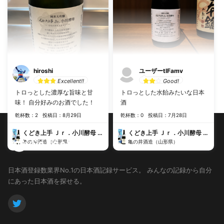
hiroshi
ユーザーtlFamv
Excellent!!
Good!
トロっとした濃厚な旨味と甘
トロっとした水飴みたいな日本
味！ 自分好みのお酒でした！
酒
乾杯数：2
投稿日：8月29日
乾杯数：0
投稿日：7月28日
くどき上手 Ｊｒ．小川酵母 純米大吟醸 生詰
くどき上手 Ｊｒ．小川酵母 純米大吟醸 生詰
亀の井酒造（山形県）
亀の井酒造（山形県）
日本酒登録数業界No.1の日本酒記録サービス。
みんなの記録から自分
にあった日本酒を探せる。