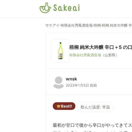
サケアイ
›
有限会社秀鳳酒造場
›
梧桐
›
梧桐 純米大吟醸 
梧桐 純米大吟醸 辛口＋5
の口
有限会社秀鳳酒造場
（山形県）
wnsk
2023年1月5日 投稿
Best!!
飲んだ温度: 常温
最初が甘口で後から辛口がやってきてス