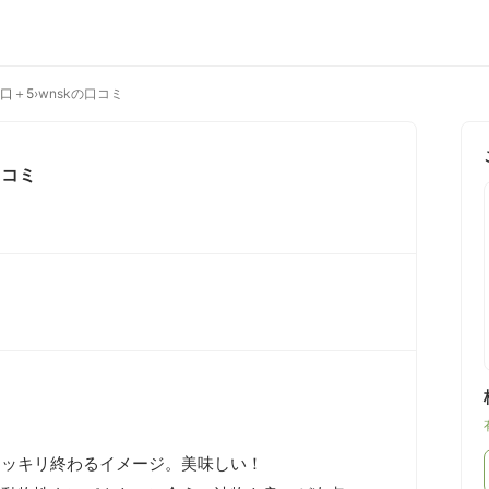
辛口＋5
›
wnskの口コミ
コミ
ッキリ終わるイメージ。美味しい！
