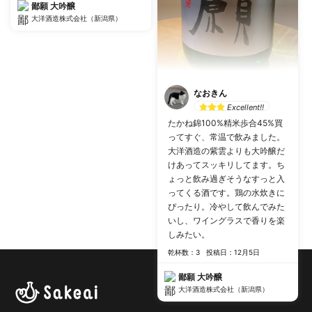
鄙願 大吟醸
大洋酒造株式会社（新潟県）
なおきん
Excellent!!
たかね錦100%精米歩合45%買
ってすぐ、常温で飲みました。
大洋酒造の紫雲よりも大吟醸だ
けあってスッキリしてます。ち
ょっと飲み過ぎそうなすっと入
ってくる酒です。鶏の水炊きに
ぴったり。冷やして飲んでみた
いし、ワイングラスで香りを楽
しみたい。
乾杯数：3
投稿日：12月5日
鄙願 大吟醸
大洋酒造株式会社（新潟県）