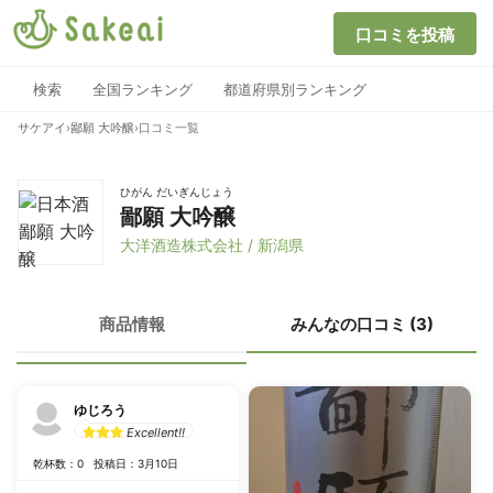
口コミを投稿
検索
全国ランキング
都道府県別ランキング
サケアイ
›
鄙願 大吟醸
›
口コミ一覧
ひがん だいぎんじょう
鄙願 大吟醸
大洋酒造株式会社 / 新潟県
商品情報
みんなの口コミ (3)
ゆじろう
Excellent!!
乾杯数：0
投稿日：3月10日