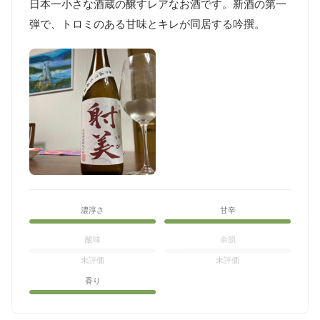
日本一小さな酒蔵の醸すレアなお酒です。新酒の第一
弾で、トロミのある甘味とキレが同居する吟撰。
濃淳さ
甘辛
酸味
余韻
未評価
未評価
香り