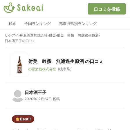
口コミを投稿
検索
全国ランキング
都道府県別ランキング
サケアイ
›
杉原酒造株式会社
›
射美
›
射美 吟撰 無濾過生原酒
›
日本酒王子の口コミ
射美 吟撰 無濾過生原酒
の口コミ
杉原酒造株式会社
（岐阜県）
日本酒王子
2020年12月24日 投稿
Best!!