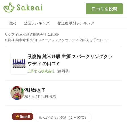
口コミを投稿
検索
全国ランキング
都道府県別ランキング
サケアイ
›
三和酒造株式会社
›
臥龍梅
›
臥龍梅 純米吟醸 生酒 スパークリングクラウディ
›
酒粕好き子の口コミ
臥龍梅 純米吟醸 生酒 スパークリングクラ
ウディ
の口コミ
三和酒造株式会社
（静岡県）
酒粕好き子
2021年2月14日 投稿
Best!!
飲んだ温度: 冷酒（5〜10℃）