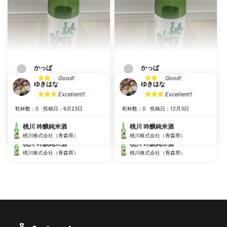
かっぱ
かっぱ
Good!
Good!
ゆきはな
ゆきはな
Excellent!!
Excellent!!
#
舌にピリッと
#
飲みやすい
#
舌にピリッと
#
飲みやすい
乾杯数：0
投稿日：6月23日
乾杯数：0
投稿日：12月3日
#
米の旨味
#
1人飲みにぴったり
#
米の旨味
#
1人飲みにぴったり
乾杯数：0
投稿日：8月8日
乾杯数：0
投稿日：8月8日
桃川 吟醸純米酒
桃川 吟醸純米酒
桃川株式会社（青森県）
桃川株式会社（青森県）
桃川 吟醸純米酒
桃川 吟醸純米酒
桃川株式会社（青森県）
桃川株式会社（青森県）