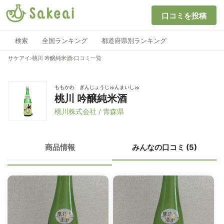
口コミを投稿
検索
全国ランキング
都道府県別ランキング
サケアイ
›
桃川 吟醸純米酒
›
口コミ一覧
ももかわ ぎんじょうじゅんまいしゅ
桃川 吟醸純米酒
桃川株式会社 / 青森県
商品情報
みんなの口コミ (5)