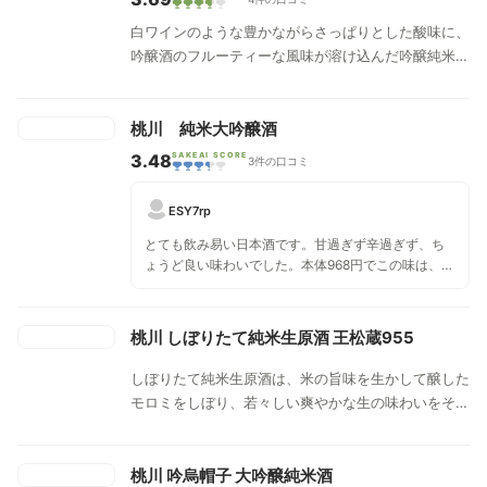
白ワインのような豊かながらさっぱりとした酸味に、
吟醸酒のフルーティーな風味が溶け込んだ吟醸純米酒
です。
桃川 純米大吟醸酒
3.48
SAKEAI SCORE
3件の口コミ
ESY7rp
とても飲み易い日本酒です。甘過ぎず辛過ぎず、ち
ょうど良い味わいでした。本体968円でこの味は、コ
スパとても高いです。
桃川 しぼりたて純米生原酒 王松蔵955
しぼりたて純米生原酒は、米の旨味を生かして醸した
モロミをしぼり、若々しい爽やかな生の味わいをその
まま瓶詰めしました。
桃川 吟烏帽子 大吟醸純米酒