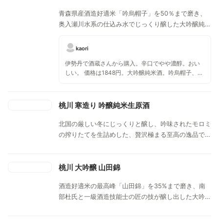
青森県産酒造好適米「吟烏帽子」を50％まで磨き、
奥入瀬川水系の仕込み水でじっくり醸した大吟醸純米
酒。程よい香りと味のふくらみをお楽しみください。
kaori
伊勢丹で酒蔵さんから購入。辛口でやや濃醇。おい
しい。 価格は1848円。大吟醸純米酒。吟烏帽子、精
米歩合50％、中口、やや濃醇。 いろんなお酒を試飲
させてもらい、一番濃醇だったので、こちらを選
択。 杉玉は橋本龍太郎さんがお好きだったとのこ
桃川 寒造り 吟醸純米生原酒
と。
北国の厳しい冬にじっくりと醸し、吟味されたモロミ
の搾りたてを生詰めした、贅沢極まる至高の逸品で
す。寒造りしぼりたて。華やかな香りと爽やかな味わ
い、喉越しの吟醸純米生原酒です。
桃川 大吟醸 山田錦
酒造好適米の最高峰「山田錦」を35%まで磨き、南
部杜氏と一級酒造技能士の匠の技が醸し出した大吟醸
酒です。2019年 全米日本酒歓評会 大吟醸Ａ部門 グ
ランプリ受賞！