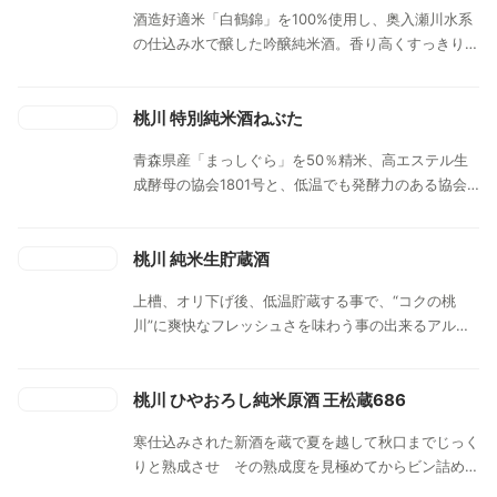
酒造好適米「白鶴錦」を100%使用し、奥入瀬川水系
の仕込み水で醸した吟醸純米酒。香り高くすっきり軽
やかな味わいが食卓を引き立てます。
桃川 特別純米酒ねぶた
青森県産「まっしぐら」を50％精米、高エステル生
成酵母の協会1801号と、低温でも発酵力のある協会
901号の酵母を使用。大吟醸と同様の少量仕込みによ
り、モロミ温度管理を容易にし、低温でじっくりと発
酵させました。華やかな香りが口に広がり、ダブル酵
桃川 純米生貯蔵酒
母仕込みならではのまろやかでスッキリとしたハーモ
上槽、オリ下げ後、低温貯蔵する事で、“コクの桃
ニーが味わえる特別純米酒。
川”に爽快なフレッシュさを味わう事の出来るアルコ
ール分１５％台の飲み応えのある生貯蔵酒です。
桃川 ひやおろし純米原酒 王松蔵686
寒仕込みされた新酒を蔵で夏を越して秋口までじっく
りと熟成させ その熟成度を見極めてからビン詰めさ
れる秋出し一番の酒が「ひやおろし」で、秋上がりな