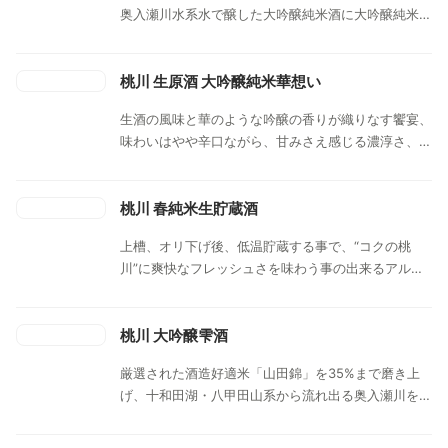
奥入瀬川水系水で醸した大吟醸純米酒に大吟醸純米古
酒をブレンドして一層深い味わいに極めた、まろやか
な味わいと馥郁とした吟醸香を堪能できるお酒です。
桃川 生原酒 大吟醸純米華想い
生酒の風味と華のような吟醸の香りが織りなす饗宴、
味わいはやや辛口ながら、甘みさえ感じる濃淳さ、リ
ッチな余韻をお楽しみいただけます。
桃川 春純米生貯蔵酒
上槽、オリ下げ後、低温貯蔵する事で、“コクの桃
川”に爽快なフレッシュさを味わう事の出来るアルコ
ール分１５％の飲み応えのある生貯蔵酒です。
桃川 大吟醸雫酒
厳選された酒造好適米「山田錦」を35%まで磨き上
げ、十和田湖・八甲田山系から流れ出る奥入瀬川を源
とする仕込み水で醸し出した斗瓶取り大吟醸純米酒を
五年間低温貯蔵した秘蔵古酒。