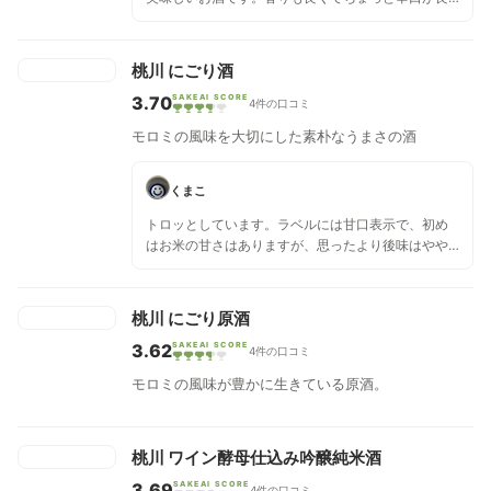
い味を引き立てます。
桃川 にごり酒
3.70
SAKEAI SCORE
4件の口コミ
モロミの風味を大切にした素朴なうまさの酒
くまこ
トロッとしています。ラベルには甘口表示で、初め
はお米の甘さはありますが、思ったより後味はやや
辛めでスッキリ。食中酒でもオッケーです。
桃川 にごり原酒
3.62
SAKEAI SCORE
4件の口コミ
モロミの風味が豊かに生きている原酒。
桃川 ワイン酵母仕込み吟醸純米酒
3.69
SAKEAI SCORE
4件の口コミ