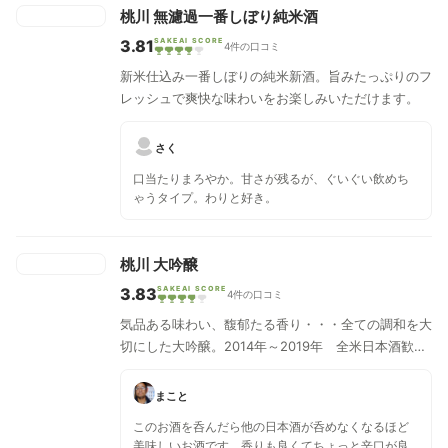
桃川 無濾過一番しぼり純米酒
3.81
SAKEAI SCORE
4件の口コミ
新米仕込み一番しぼりの純米新酒。旨みたっぷりのフ
レッシュで爽快な味わいをお楽しみいただけます。
さく
口当たりまろやか。甘さが残るが、ぐいぐい飲めち
ゃうタイプ。わりと好き。
桃川 大吟醸
3.83
SAKEAI SCORE
4件の口コミ
気品ある味わい、馥郁たる香り・・・全ての調和を大
切にした大吟醸。2014年～2019年 全米日本酒歓評
会 大吟醸B部門金賞
まこと
このお酒を呑んだら他の日本酒が呑めなくなるほど
美味しいお酒です。香りも良くてちょっと辛口が良