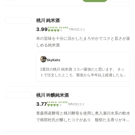
桃川 純米酒
3.99
SAKEAI SCORE
7件の口コミ
米の旨味を十分に活かしたまろやかでコクと旨さが楽
しめる純米酒
SkyKaitz
2度目の桃川 純米酒 コスパ最強だと思います。 ネッ
トで注文したところ、製造から半年以上経過したも
のが送られてきてがっかりしていましたが、熱燗に
して飲むとあまり気にならず、辛口のうまいお酒を
いただく事ができました。
桃川 吟醸純米酒
3.77
SAKEAI SCORE
5件の口コミ
青森県産酵母と桃川酵母を使用し奥入瀬川水系の軟水
で南部杜氏が醸したコクがあり 馥郁たる香りがキレ
の良さを引き出す吟醸純米酒。