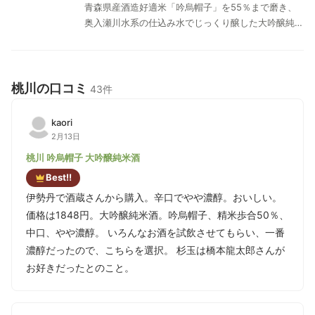
青森県産酒造好適米「吟烏帽子」を55％まで磨き、
奥入瀬川水系の仕込み水でじっくり醸した大吟醸純米
酒。なめらかですっきりとした味わいをお楽しみくだ
さい。
桃川の口コミ
43件
kaori
2月13日
桃川 吟烏帽子 大吟醸純米酒
Best!!
伊勢丹で酒蔵さんから購入。辛口でやや濃醇。おいしい。
価格は1848円。大吟醸純米酒。吟烏帽子、精米歩合50％、
中口、やや濃醇。 いろんなお酒を試飲させてもらい、一番
濃醇だったので、こちらを選択。 杉玉は橋本龍太郎さんが
お好きだったとのこと。