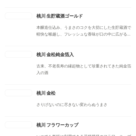
余韻で、飲み飽きしないお酒。お燗にするのもおすす
めです。
桃川 生貯蔵酒ゴールド
本醸造仕込み、うまさのコクを大切にした生貯蔵酒で
軽快な喉越し、フレッシュな香味が口の中に広がる新
鮮な風味の後味スッキリとした飲み飽きしない酒で
す。
桃川 金松純金箔入
古来、不老長寿の縁起物として珍重されてきた純金箔
入の酒
桃川 金松
さりげないのに尽きない変わらぬうまさ
桃川 フラワーカップ