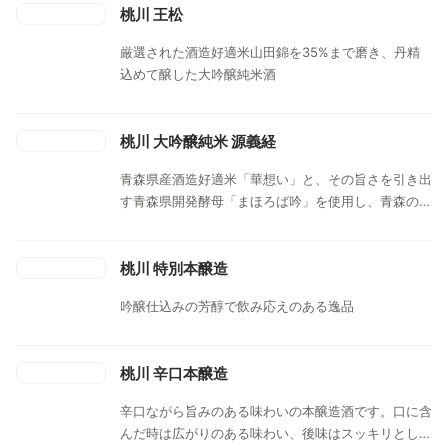
桃川 王松
厳選された酒造好適米山田錦を35%まで磨き、丹精
込めて醸した大吟醸純米酒
桃川 大吟醸純米 源義経
青森県産酒造好適米「華想い」と、その旨さを引き出
す青森県開発酵母「まほろば吟」を使用し、青森の厳
しい寒さの中で仕込み低温発酵で造った、蔵人自慢の
大吟醸純米酒です。
桃川 特別本醸造
吟醸仕込みの芳醇で飲み応えのある逸品
桃川 辛口本醸造
辛口ながら旨みのある味わいの本醸造酒です。口に含
んだ時は広がりのある味わい、後味はスッキリとした