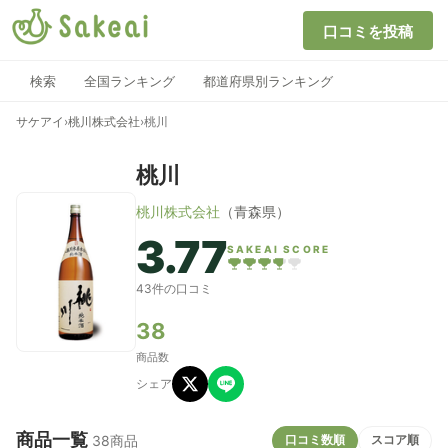
口コミを投稿
検索
全国ランキング
都道府県別ランキング
サケアイ
›
桃川株式会社
›
桃川
桃川
桃川株式会社
（青森県）
3.77
SAKEAI SCORE
43件の口コミ
38
商品数
シェア
商品一覧
口コミ数順
スコア順
38商品