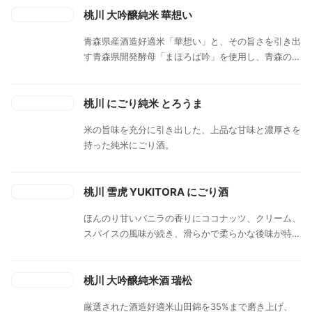
桃川 大吟醸純米 華想い
青森県産酒造好適米「華想い」と、その旨さを引き出
す青森県開発酵母「まほろば吟」を使用し、青森の厳
しい寒さの中で仕込み低温発酵で造った、蔵人自慢の
大吟醸純米酒です。 華やかな上立ち香があり、口に
含むと、米の旨みが十分に引き出されたふくらみのあ
桃川 にごり純米 とろうま
る味わいと豊かな含み香が調和して広がります。
米の旨味を充分に引き出した、上品な甘味と濃厚さを
持った純米にごり酒。
桃川 雪虎 YUKITORA にごり酒
ほんのり甘いバニラの香りにココナッツ、クリーム、
スパイスの風味が続き、滑らかで柔らかな後味が特徴
です。まろやかにまろやかな味わいが重なり合いま
す。
桃川 大吟醸純米酒 瑞松
厳選された酒造好適米山田錦を35%まで磨き上げ、