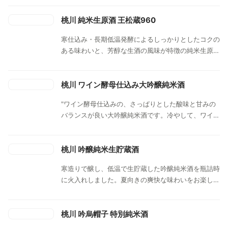
らではの味わい深い一品。
桃川 純米生原酒 王松蔵960
寒仕込み・長期低温発酵によるしっかりとしたコクの
ある味わいと、芳醇な生酒の風味が特徴の純米生原酒
です。酒通のお客様にこそ飲んで頂きたい一品です。
桃川 ワイン酵母仕込み大吟醸純米酒
"ワイン酵母仕込みの、さっぱりとした酸味と甘みの
バランスが良い大吟醸純米酒です。冷やして、ワイン
グラスでお召し上がりください。 "
桃川 吟醸純米生貯蔵酒
寒造りで醸し、低温で生貯蔵した吟醸純米酒を瓶詰時
に火入れしました。夏向きの爽快な味わいをお楽しみ
ください。
桃川 吟烏帽子 特別純米酒