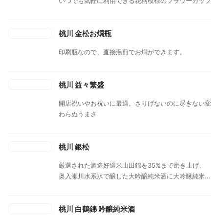
いつでも気軽に利用できる花柄模様のフラワーカップ
桃川 金松お燗瓶
印刷瓶なので、直接湯煎でお燗ができます。
桃川 益々繁盛
開店祝いやお祝いに最適。さりげないのに尽きない変
わらぬうまさ
桃川 銀松
厳選された酒造好適米山田錦を35%まで磨き上げ、
奥入瀬川水系水で醸した大吟醸純米酒に大吟醸純米古
酒をブレンドして一層深い味わいに極めた、まろやか
な味わいと馥郁とした吟醸香を堪能できるお酒です。
桃川 白鶴錦 吟醸純米酒