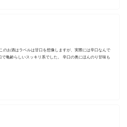
「このお酒はラベルは甘口を想像しますが、実際には辛口なんで
口で亀齢らしいスッキリ系でした。 辛口の奥にほんのり甘味も