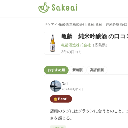
サケアイ
›
亀齢酒造株式会社
›
亀齢
›
亀齢 純米吟醸酒
›
口
亀齢 純米吟醸酒
の口コ
亀齢酒造株式会社
（広島県）
3件の口コミ
おすすめ順
新着順
高評価順
Dai
2024年1月17日
Best!!
店頭のタグにはグラタンに合うとのこと。
さを感じる。