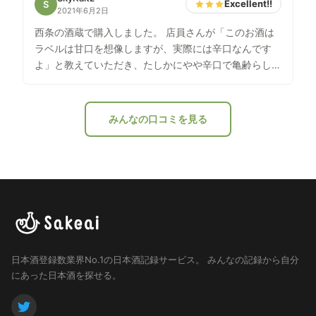
Excellent!!
S
2021年6月2日
西条の酒蔵で購入しました。 店員さんが「このお酒は
ラベルは甘口を想像しますが、実際には辛口なんです
よ」と教えていただき、たしかにやや辛口で亀齢らしい
スッキリ系でした。 辛口の奥にほんのり甘味も感じ
る、そんかお酒でした。
みんなの口コミを見る
日本酒登録数業界No.1の日本酒記録サービス。
みんなの記録から自分
にあった日本酒を探せる。