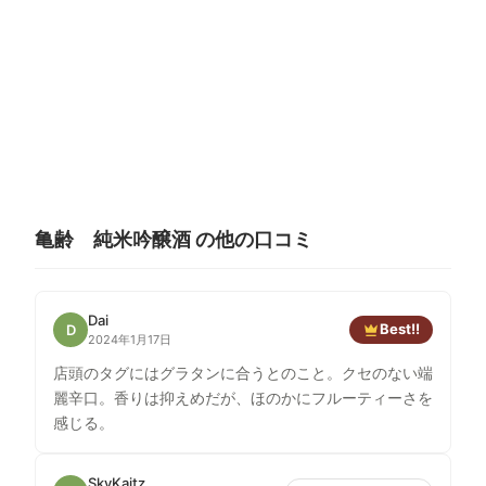
亀齢 純米吟醸酒 の他の口コミ
Dai
Best!!
D
2024年1月17日
店頭のタグにはグラタンに合うとのこと。クセのない端
麗辛口。香りは抑えめだが、ほのかにフルーティーさを
感じる。
SkyKaitz