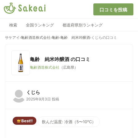
口コミを投稿
検索
全国ランキング
都道府県別ランキング
サケアイ
›
亀齢酒造株式会社
›
亀齢
›
亀齢 純米吟醸酒
›
くじらの口コミ
亀齢 純米吟醸酒
の口コミ
亀齢酒造株式会社
（広島県）
くじら
2025年9月3日 投稿
Best!!
飲んだ温度: 冷酒（5〜10℃）