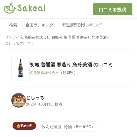
口コミを投稿
検索
全国ランキング
都道府県別ランキング
サケアイ
›
初亀醸造株式会社
›
初亀
›
初亀 普通酒 寒造り 急冷美酒
›
としっちの口コミ
初亀 普通酒 寒造り 急冷美酒
の口コミ
初亀醸造株式会社
（静岡県）
としっち
2025年10月11日 投稿
Best!!
飲んだ温度: 冷酒（5〜10℃）