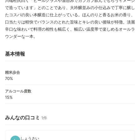
川端杜氏曰く「ビールグラスや湯呑みでガブガブ飲んでもらうイメージ
で造っています」とのことであり、大吟醸並みの小仕込みで丁寧に醸し
たコスパの良い本醸造に仕上がっている。ほんのりと香るお米の香り、
口当たりは軽快でバランスのとれた旨味とキレの良い後味が特徴。淡麗
辛口な味わいで料理の相性も幅広く、幅広い温度帯で楽しめるオールラ
ウンダーな一本。
基本情報
精米歩合
70%
アルコール度数
15%
みんなの口コミ
1件
しょうさい