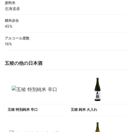
原料米
北海道産
精米歩合
45%
アルコール度数
16%
五稜の他の日本酒
五稜 特別純米 辛口
五稜 純米 火入れ