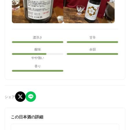
濃淳さ
甘辛
酸味
余韻
やや強い
香り
シェア
この日本酒の詳細