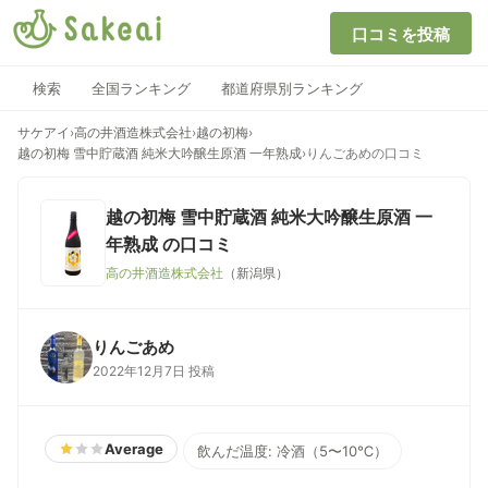
口コミを投稿
検索
全国ランキング
都道府県別ランキング
サケアイ
›
高の井酒造株式会社
›
越の初梅
›
越の初梅 雪中貯蔵酒 純米大吟醸生原酒 一年熟成
›
りんごあめの口コミ
越の初梅 雪中貯蔵酒 純米大吟醸生原酒 一
年熟成
の口コミ
高の井酒造株式会社
（新潟県）
りんごあめ
2022年12月7日 投稿
Average
飲んだ温度: 冷酒（5〜10℃）