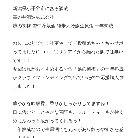
新潟県小千谷市にある酒蔵

高の井酒造株式会社

越の初梅 雪中貯蔵酒 純米大吟醸生原酒 一年熟成

お久しぶりです！社畜やってて投稿めちゃくちゃサボ
ってました(´；ω；｀)サケアイから離れた訳では無い
です！！

今回は私がおすすめするお酒「越の初梅」の一年熟成
がクラウドファンディングで出ていたので応援購入致
しました！

華やかな吟醸香。香りがしっかりしてますね！

口に含むとしとやかな芳醇さ、フルーティーさが控え
めにふわっと広がってくれるっ！

一年熟成なので生原酒でも丸みがあり飲みやすさを感
じますね！
