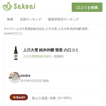
口コミを投稿
検索
全国ランキング
都道府県別ランキング
サケアイ
›
上川大雪酒造株式会社
›
上川大雪
›
上川大雪 純米吟醸 彗星
›
asukaの口コミ
上川大雪 純米吟醸 彗星
の口コミ
上川大雪酒造株式会社
（北海道）
asuka
2023年10月25日 投稿
Best!!
飲んだ温度: 冷酒（5〜10℃）