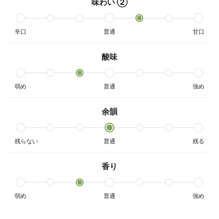
味わい ②
辛口
普通
甘口
酸味
弱め
普通
強め
余韻
残らない
普通
残る
香り
弱め
普通
強め