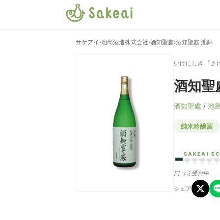
サケアイ
›
池島酒造株式会社
›
酒知聖處
›
酒知聖處 池錦
いけにしき 「さ
酒知聖
酒知聖處
/
池
純米吟醸酒
-
SAKEAI S
口コミ受付中
シェア