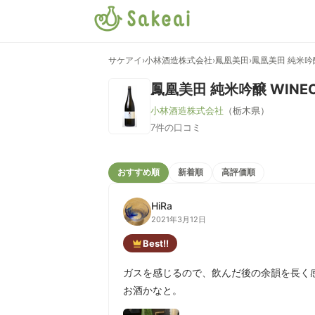
サケアイ
›
小林酒造株式会社
›
鳳凰美田
›
鳳凰美田 純米吟醸
鳳凰美田 純米吟醸 WINEC
小林酒造株式会社
（栃木県）
7件の口コミ
おすすめ順
新着順
高評価順
HiRa
2021年3月12日
Best!!
ガスを感じるので、飲んだ後の余韻を長く
お酒かなと。