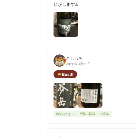
じがします♨️
としっち
2026年3月25日
Best!!
#飲みやすい
#米の旨味
#旨味