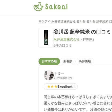
サケアイ
›
永井酒造株式会社
›
谷川岳
›
谷川岳 超辛純米
›
谷川岳 超辛純米
の口コミ
永井酒造株式会社
（群馬県）
3件の口コミ
おすすめ順
新着順
高評価順
トミー
2021年6月22日
Excellent!!
同じ蔵の水芭蕉はさっぱりしすぎてあまり
柔らかな旨みとさっぱりがいい感じに合わ
い価格帯はありがたいです。 冷酒の他にも