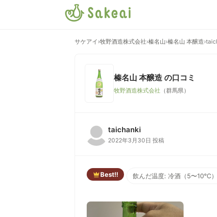
サケアイ
›
牧野酒造株式会社
›
榛名山
›
榛名山 本醸造
›
tai
榛名山 本醸造
の口コミ
牧野酒造株式会社
（群馬県）
taichanki
2022年3月30日 投稿
Best!!
飲んだ温度: 冷酒（5〜10℃