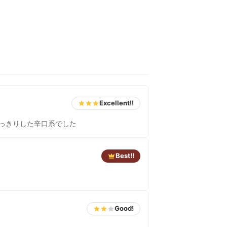
Excellent!!
すっきりした辛口系でした
Best!!
Good!