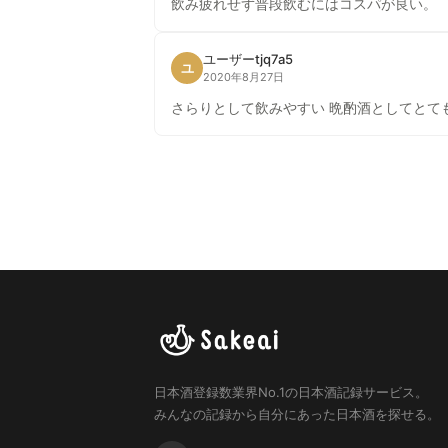
飲み疲れせず普段飲むにはコスパが良い。
ユーザーtjq7a5
ユ
2020年8月27日
さらりとして飲みやすい 晩酌酒としてとて
日本酒登録数業界No.1の日本酒記録サービス。
みんなの記録から自分にあった日本酒を探せる。