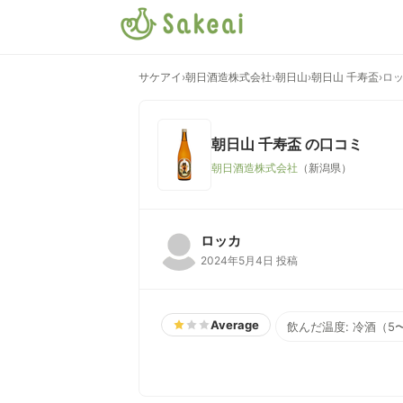
サケアイ
›
朝日酒造株式会社
›
朝日山
›
朝日山 千寿盃
›
ロ
朝日山 千寿盃
の口コミ
朝日酒造株式会社
（新潟県）
ロッカ
2024年5月4日 投稿
Average
飲んだ温度: 冷酒（5