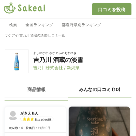
口コミを投稿
検索
全国ランキング
都道府県別ランキング
サケアイ
›
吉乃川 酒蔵の淡雪
›
口コミ一覧
よしのかわ さかぐらのあわゆき
吉乃川 酒蔵の淡雪
吉乃川株式会社 / 新潟県
商品情報
みんなの口コミ (10)
がきえもん
Excellent!!
乾杯数：0
投稿日：11月10日