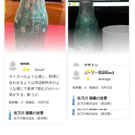
リーマートさんと長岡市摂田屋
となお美味しいこと間違いな
で営む株式会社吉乃川さんとの
し。 でも、香りや華やかさがも
コラボ酒。 スパークリングでと
う少し欲しいかな。。
ても飲みやすいお酒でした。
乾杯数：4
投稿日：3月1日
乾杯数：1
投稿日：11月26日
吉乃川 酒蔵の淡雪
吉乃川 酒蔵の淡雪
吉乃川株式会社（新潟県）
吉乃川株式会社（新潟県）
wnsk
マサトシ
Good!
Good!
ユーザーGoHHm3
サイダーのような感じ。料理に
甘酸っぱ系でゴクゴク飲めるタ
Average
合わせるよりは清涼飲料水のよ
イプ。 チューハイなどが好きな
乾杯数：0
投稿日：5月12日
うな感じで単体で飲むのがいい
人に勧めたい。
気がする。酔うが。
乾杯数：0
投稿日：7月30日
吉乃川 酒蔵の淡雪
乾杯数：0
投稿日：10月7日
吉乃川株式会社（新潟県）
吉乃川 酒蔵の淡雪
吉乃川 酒蔵の淡雪
吉乃川株式会社（新潟県）
吉乃川株式会社（新潟県）