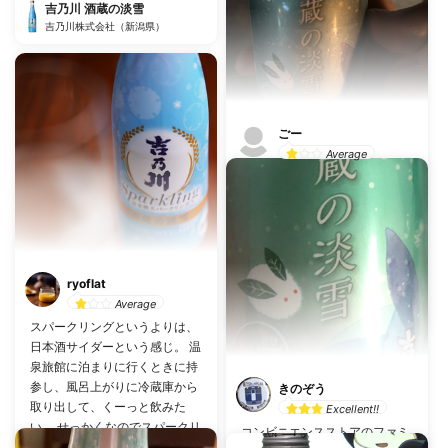
吉乃川 酒蔵の淡雪
吉乃川株式会社（新潟県）
ごー
Average
スッキリとは言い難い。飲みや
すくもない。でも飲める。炭酸
入っているから飲める。澪の方
が私は飲みやすい
乾杯数：5
投稿日：7月25日
ryoflat
吉乃川 酒蔵の淡雪
Average
吉乃川株式会社（新潟県）
スパークリングというよりは、
日本酒サイダーという感じ。 温
泉旅館に泊まりに行くときに持
参し、風呂上がりに冷蔵庫から
きのぞう
取り出して、くーっと飲みた
Excellent!!
い。 せっかくなのでスパークリ
コンビニエンスストアのファミ
ング用の細いグラスも持参する