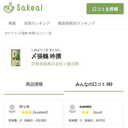
口コミを投稿
検索
全国ランキング
都道府県別ランキング
サケアイ
›
〆張鶴 吟撰
›
口コミ一覧
しめはりつる ぎんせん
〆張鶴 吟撰
宮尾酒造株式会社 / 新潟県
商品情報
みんなの口コミ (8)
ロッカ
sunoko
Excellent!!
Good!
乾杯数：0
投稿日：4月29日
乾杯数：0
投稿日：6月5日