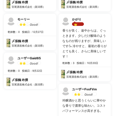
〆張鶴 吟撰
〆張鶴 吟撰
宮尾酒造株式会社（新潟県）
宮尾酒造株式会社（新潟県）
モーリー
かがり
Good!
Best!!
香りが良く、途中からは、ぐっ
乾杯数：0
投稿日：12月27日
ときます。少しだけ酸味のよう
なものが残りますが、美味しい
〆張鶴 吟撰
宮尾酒造株式会社（新潟県）
です🍶 冷やすと、最初の香りが
とても良く、さらに美味しいで
す！
ユーザーGaid65
乾杯数：3
投稿日：10月20日
Good!
乾杯数：0
投稿日：9月22日
〆張鶴 吟撰
宮尾酒造株式会社（新潟県）
〆張鶴 吟撰
宮尾酒造株式会社（新潟県）
ユーザーFvxFVm
Good!
吟醸酒かと思うくらいに華やか
な香りで濃厚な味わい。コスト
パフォーマンスが高すぎる。