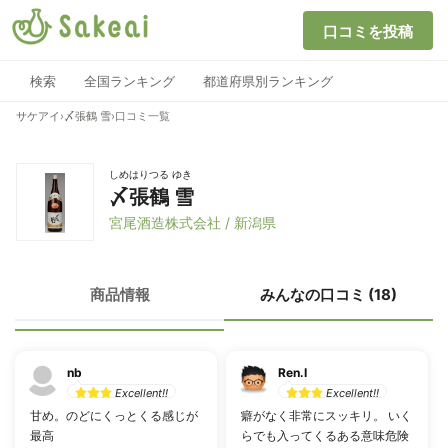
口コミを投稿
検索
全国ランキング
都道府県別ランキング
サケアイ
›
〆張鶴 雪
›
口コミ一覧
しめはりつる ゆき
〆張鶴 雪
宮尾酒造株式会社 / 新潟県
商品情報
みんなの口コミ (18)
nb
Ren.I
Excellent!!
Excellent!!
甘め。のどにくっとくる感じが
癖がなく非常にスッキリ。 いく
最高
らでも入ってくるある意味危険