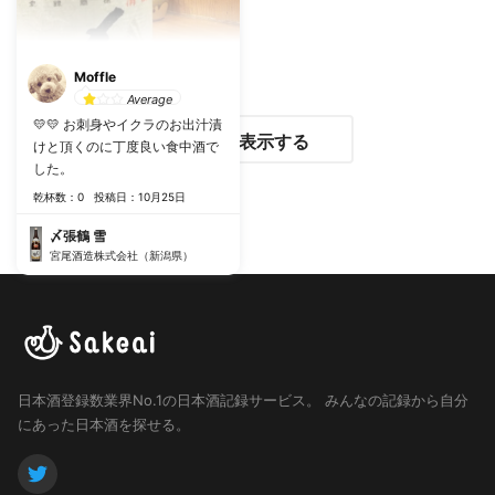
Moffle
Average
💛💛 お刺身やイクラのお出汁漬
さらに表示する
けと頂くのに丁度良い食中酒で
した。
乾杯数：0
投稿日：10月25日
〆張鶴 雪
宮尾酒造株式会社（新潟県）
日本酒登録数業界No.1の日本酒記録サービス。
みんなの記録から自分
にあった日本酒を探せる。