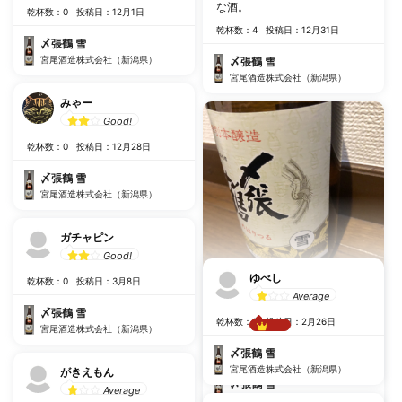
な酒。
乾杯数：0
投稿日：12月1日
乾杯数：4
投稿日：12月31日
〆張鶴 雪
宮尾酒造株式会社（新潟県）
〆張鶴 雪
宮尾酒造株式会社（新潟県）
みゃー
Good!
乾杯数：0
投稿日：12月28日
〆張鶴 雪
宮尾酒造株式会社（新潟県）
ガチャピン
Good!
ゆべし
乾杯数：0
投稿日：3月8日
Average
あつあつ
〆張鶴 雪
乾杯数：0
投稿日：2月26日
宮尾酒造株式会社（新潟県）
Best!!
乾杯数：0
投稿日：4月30日
〆張鶴 雪
宮尾酒造株式会社（新潟県）
がきえもん
〆張鶴 雪
Average
宮尾酒造株式会社（新潟県）