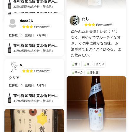
乾杯数：0
投稿日：11月19日
荷札酒 加茂錦 黄水仙 純米大吟醸 生
加茂錦酒造株式会社（新潟県）
荷札酒 加茂錦 黄水仙 純米大吟醸 生
加茂錦酒造株式会社（新潟県）
たし
daaa26
Excellent!!
Excellent!!
@かきぬま 美味しい🤤 くどく
乾杯数：0
投稿日：7月16日
なく、爽やかでフルーティな甘
さ。 その中に微かな酸味。 お
荷札酒 加茂錦 黄水仙 純米大吟醸 生
酒単体でもグイグイ飲める。 ま
加茂錦酒造株式会社（新潟県）
た飲みたい。
#
甘口
#
軽い口当たり
N
Excellent!!
#
華やか
#
透明感
クリア
#
飲みやすい
#
するする飲める
乾杯数：0
投稿日：1月7日
#
日本酒初心者に
荷札酒 加茂錦 黄水仙 純米大吟醸 生
#
フルーティー
加茂錦酒造株式会社（新潟県）
乾杯数：2
投稿日：7月8日
荷札酒 加茂錦 黄水仙 純米大吟醸 生
加茂錦酒造株式会社（新潟県）