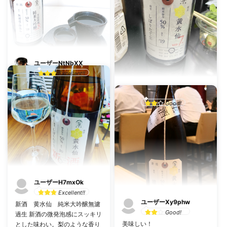
ユーザーNtNbXX
Excellent!!
清涼感の有る香りとアルコール
ポリポリくん！
度数13度という軽快が合わさっ
Good!
てスイスイと飲める
フルティーで飲みやすいが、舌
乾杯数：0
投稿日：10月24日
に刺激があり特徴的
荷札酒 加茂錦 黄水仙 純米大吟醸 生
乾杯数：0
投稿日：8月10日
加茂錦酒造株式会社（新潟県）
荷札酒 加茂錦 黄水仙 純米大吟醸 生
加茂錦酒造株式会社（新潟県）
ユーザーH7mxOk
Excellent!!
ユーザーXy9phw
新酒 黄水仙 純米大吟醸無濾
Good!
過生 新酒の微発泡感にスッキリ
美味しい！
とした味わい。梨のような香り