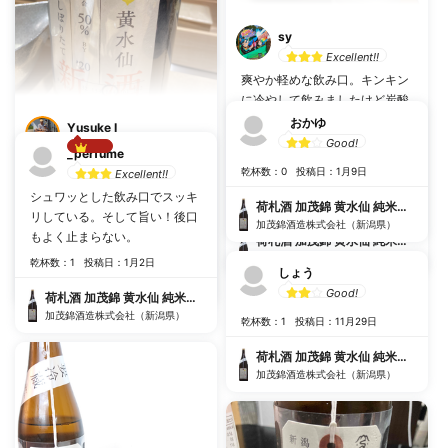
乾杯数：0
投稿日：8月11日
荷札酒 加茂錦 黄水仙 純米大吟醸 生
sy
加茂錦酒造株式会社（新潟県）
Excellent!!
爽やか軽めな飲み口。キンキン
に冷やして飲みましたけど炭酸
感は感じず、さらっと飲めまし
おかゆ
Yusuke I
た。あっという間に半分なくな
Good!
_perfume
っちゃいましたね。加賀さんも
Best!!
スッキリしてるが味わいもしっ
乾杯数：0
投稿日：1月9日
Excellent!!
ビックリ！！
かりあった非常に飲みやすく美
シュワッとした飲み口でスッキ
乾杯数：7
投稿日：6月13日
荷札酒 加茂錦 黄水仙 純米大吟醸 生
味でした。
リしている。そして旨い！後口
加茂錦酒造株式会社（新潟県）
もよく止まらない。
乾杯数：5
投稿日：2月12日
荷札酒 加茂錦 黄水仙 純米大吟醸 生
加茂錦酒造株式会社（新潟県）
乾杯数：1
投稿日：1月2日
荷札酒 加茂錦 黄水仙 純米大吟醸 生
しょう
加茂錦酒造株式会社（新潟県）
Good!
荷札酒 加茂錦 黄水仙 純米大吟醸 生
加茂錦酒造株式会社（新潟県）
乾杯数：1
投稿日：11月29日
荷札酒 加茂錦 黄水仙 純米大吟醸 生
加茂錦酒造株式会社（新潟県）