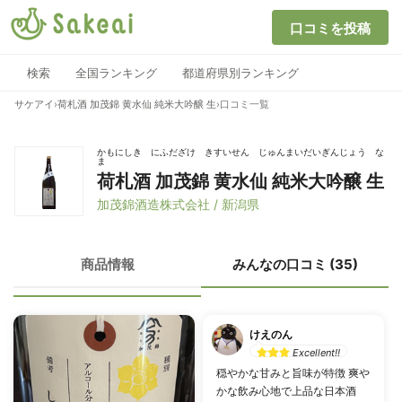
口コミを投稿
検索
全国ランキング
都道府県別ランキング
サケアイ
›
荷札酒 加茂錦 黄水仙 純米大吟醸 生
›
口コミ一覧
かもにしき にふだざけ きすいせん じゅんまいだいぎんじょう な
ま
荷札酒 加茂錦 黄水仙 純米大吟醸 生
加茂錦酒造株式会社 / 新潟県
商品情報
みんなの口コミ (35)
けえのん
Excellent!!
穏やかな甘みと旨味が特徴 爽や
かな飲み心地で上品な日本酒