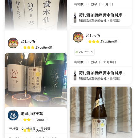
乾杯数：0
投稿日：3月5日
荷札酒 加茂錦 黄水仙 純米大吟醸 生
加茂錦酒造株式会社（新潟県）
としっち
としっち
Excellent!!
Excellent!!
#
フレッシュ
#
冷酒で飲みたい
乾杯数：0
投稿日：11月16日
#
パイナップル
#
お米の甘さ
荷札酒 加茂錦 黄水仙 純米大吟醸 生
#
フルーティー
加茂錦酒造株式会社（新潟県）
乾杯数：0
投稿日：3月13日
荷札酒 加茂錦 黄水仙 純米大吟醸 生
加茂錦酒造株式会社（新潟県）
湯田小路実篤
Good!
🍶
乾杯数：0
投稿日：4月26日
Good!