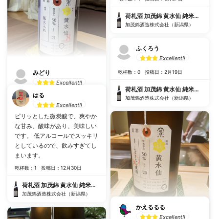
荷札酒 加茂錦 黄水仙 純米大吟醸 生
加茂錦酒造株式会社（新潟県）
ふくろう
Excellent!!
みどり
乾杯数：0
投稿日：2月19日
Excellent!!
荷札酒 加茂錦 黄水仙 純米大吟醸 生
あっ！火入れだった〜。生より
はる
加茂錦酒造株式会社（新潟県）
も丸くなった感じでとってもお
Excellent!!
いしい😋酸味もガス感も程よく
ピリッとした微炭酸で、爽やか
おいしい！はずれがないわぁ
な甘み、酸味があり、美味しい
です。 低アルコールでスッキリ
乾杯数：6
投稿日：3月15日
としているので、飲みすぎてし
荷札酒 加茂錦 黄水仙 純米大吟醸 生
まいます。
加茂錦酒造株式会社（新潟県）
乾杯数：1
投稿日：12月30日
荷札酒 加茂錦 黄水仙 純米大吟醸 生
加茂錦酒造株式会社（新潟県）
かえるるる
Excellent!!