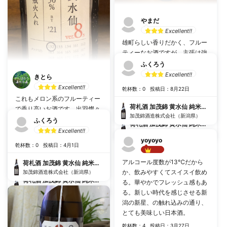
やまだ
Excellent!!
雄町らしい香りだかく、フルー
ティーなお酒ですが、主張は強
くなく、口当たりが非常に優し
ふくろう
いお酒でした。 優しいですが、
Excellent!!
きとら
風味は豊かなため、単体でも、
Excellent!!
乾杯数：0
投稿日：8月22日
料理とも合う万能なお酒です！
これもメロン系のフルーティー
乾杯数：8
投稿日：11月4日
荷札酒 加茂錦 黄水仙 純米大吟醸 生
で香り高いお酒です。出羽燦々
加茂錦酒造株式会社（新潟県）
と同様、甘味と酸味が強め、ち
ふくろう
荷札酒 加茂錦 黄水仙 純米大吟醸 生
ょうどよい旨味で、スッキリし
Excellent!!
加茂錦酒造株式会社（新潟県）
た後味のキレのよいお酒です。
yoyoyo
乾杯数：0
投稿日：4月1日
加茂錦最高🙌
Best!!
アルコール度数が13℃だから
乾杯数：9
投稿日：9月30日
荷札酒 加茂錦 黄水仙 純米大吟醸 生
か、飲みやすくてスイスイ飲め
加茂錦酒造株式会社（新潟県）
荷札酒 加茂錦 黄水仙 純米大吟醸 生
る。華やかでフレッシュ感もあ
加茂錦酒造株式会社（新潟県）
る。新しい時代を感じさせる新
潟の新星、の触れ込みの通り、
とても美味しい日本酒。
乾杯数：4
投稿日：3月27日