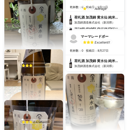
nakatsuba
乾杯数：0
投稿日：9月11日
Average
乾杯数：1
投稿日：10月27日
荷札酒 加茂錦 黄水仙 純米大吟醸 生
加茂錦酒造株式会社（新潟県）
荷札酒 加茂錦 黄水仙 純米大吟醸 生
加茂錦酒造株式会社（新潟県）
マーマレードボー
Excellent!!
乾杯数：0
投稿日：8月27日
みどり
荷札酒 加茂錦 黄水仙 純米大吟醸 生
Excellent!!
加茂錦酒造株式会社（新潟県）
美味しい！好きなやつ。
乾杯数：0
投稿日：9月3日
荷札酒 加茂錦 黄水仙 純米大吟醸 生
加茂錦酒造株式会社（新潟県）
きざ@
Excellent!!