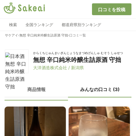
口コミを投稿
検索
全国ランキング
都道府県別ランキング
サケアイ
›
無想 辛口純米吟醸生詰原酒 守拙
›
口コミ一覧
からくちじゅんまいぎんじょうなまづめげんしゅ むそう しゅせつ
無想 辛口純米吟醸生詰原酒 守拙
大洋酒造株式会社 / 新潟県
商品情報
みんなの口コミ (3)