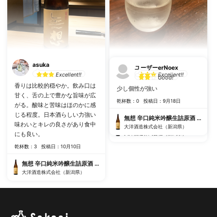
asuka
すが
ユーザーerNoex
Excellent!!
Excellent!!
Good!
香りは比較的穏やか。飲み口は
かなりスっとしている すっきり
少し個性が強い
甘く、舌の上で豊かな旨味が広
飲みやすい
乾杯数：0
投稿日：9月18日
がる。酸味と苦味はほのかに感
乾杯数：0
投稿日：3月21日
じる程度。日本酒らしい力強い
無想 辛口純米吟醸生詰原酒 守拙
味わいとキレの良さがあり食中
無想 辛口純米吟醸生詰原酒 守拙
大洋酒造株式会社（新潟県）
にも良い。
大洋酒造株式会社（新潟県）
乾杯数：3
投稿日：10月10日
無想 辛口純米吟醸生詰原酒 守拙
大洋酒造株式会社（新潟県）