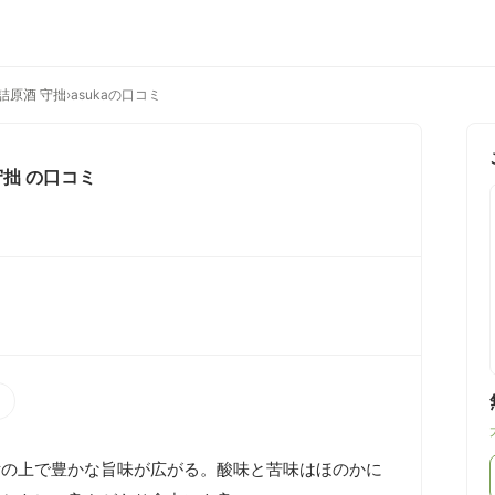
詰原酒 守拙
›
asukaの口コミ
守拙
の口コミ
）
舌の上で豊かな旨味が広がる。酸味と苦味はほのかに