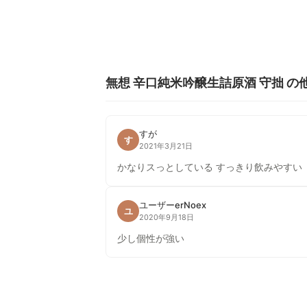
無想 辛口純米吟醸生詰原酒 守拙 の
すが
す
2021年3月21日
かなりスっとしている すっきり飲みやすい
ユーザーerNoex
ユ
2020年9月18日
少し個性が強い