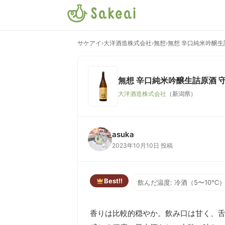
サケアイ
›
大洋酒造株式会社
›
無想
›
無想 辛口純米吟醸生
無想 辛口純米吟醸生詰原酒 
大洋酒造株式会社
（新潟県）
asuka
2023年10月10日 投稿
Best!!
飲んだ温度: 冷酒（5〜10℃
香りは比較的穏やか。飲み口は甘く、