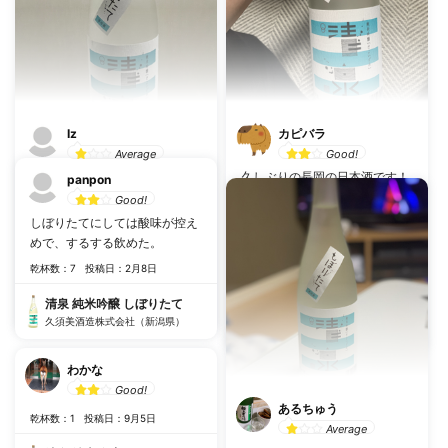
Iz
カピバラ
Average
Good!
2020/01 成城石井で購入
久しぶりの長岡の日本酒です！
panpon
¥1500ぐらい？ 甘さがちょっと
だいぶすっきりしてて、鼻から
Good!
しんどかった。単品で飲んでも
抜けてく感じが心地いいです！
しぼりたてにしては酸味が控え
おつまみと飲んでも。
ただ少しだけ舌に苦味が残りま
めで、するする飲めた。
したね。 でも、美味しいです〜
乾杯数：4
投稿日：2月4日
乾杯数：7
投稿日：2月8日
乾杯数：18
投稿日：5月21日
清泉 純米吟醸 しぼりたて
清泉 純米吟醸 しぼりたて
久須美酒造株式会社（新潟県）
清泉 純米吟醸 しぼりたて
久須美酒造株式会社（新潟県）
久須美酒造株式会社（新潟県）
わかな
Good!
あるちゅう
乾杯数：1
投稿日：9月5日
Average