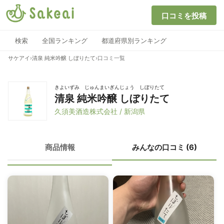
口コミを投稿
検索
全国ランキング
都道府県別ランキング
サケアイ
›
清泉 純米吟醸 しぼりたて
›
口コミ一覧
きよいずみ じゅんまいぎんじょう しぼりたて
清泉 純米吟醸 しぼりたて
久須美酒造株式会社 / 新潟県
商品情報
みんなの口コミ (6)