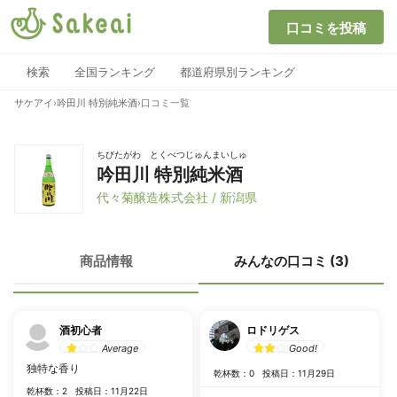
口コミを投稿
検索
全国ランキング
都道府県別ランキング
サケアイ
›
吟田川 特別純米酒
›
口コミ一覧
ちびたがわ とくべつじゅんまいしゅ
吟田川 特別純米酒
代々菊醸造株式会社 / 新潟県
商品情報
みんなの口コミ (3)
酒初心者
ロドリゲス
Average
Good!
独特な香り
乾杯数：0
投稿日：11月29日
乾杯数：2
投稿日：11月22日