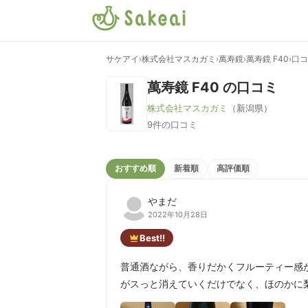
サケアイ
›
株式会社マスカガミ
›
萬寿鏡
›
萬寿鏡 F40
›
口コ
萬寿鏡 F40
の口コミ
株式会社マスカガミ
（新潟県）
9件の口コミ
おすすめ順
新着順
高評価順
やまだ
2022年10月28日
Best!!
普通酒ながら、香りだかくフルーティー感
がスっと消えていくだけでなく、ほのかに