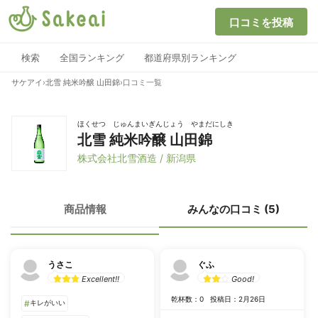
口コミを投稿
検索
全国ランキング
都道府県別ランキング
サケアイ
›
北雪 純米吟醸 山田錦
›
口コミ一覧
ほくせつ じゅんまいぎんじょう やまだにしき
北雪 純米吟醸 山田錦
株式会社北雪酒造 / 新潟県
商品情報
みんなの口コミ (5)
うさこ
ぐふ
Excellent!!
Good!
乾杯数：0
投稿日：2月26日
#
キレがいい