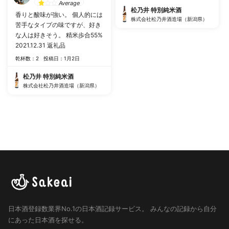
Average
松乃井 特別純米酒
香りと酸味が強い。 個人的には
株式会社松乃井酒造場（新潟県）
苦手なタイプの味ですが、好き
な人は好きそう。 精米歩合55%
2021.12.31 返礼品
乾杯数：2
投稿日：1月2日
松乃井 特別純米酒
株式会社松乃井酒造場（新潟県）
日本酒登録数業界No.1の日本酒記録サービス。
みんなの記録から自分
にあった日本酒を探せる。