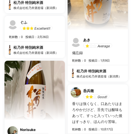
松乃井 特別純米酒
株式会社松乃井酒造場（新潟県）
ぐふ
Excellent!!
乾杯数：0
投稿日：2月26日
あき
Average
松乃井 特別純米酒
備忘録
株式会社松乃井酒造場（新潟県）
乾杯数：0
投稿日：1月9日
松乃井 特別純米酒
株式会社松乃井酒造場（新潟県）
呑兵衛
Good!
香りは強くなく、口あたりはま
ろやかだけど、舌先では酸味も
あって、すっと入っていった後
はすっきり、ほんのり苦味。
Norisuke
乾杯数：0
投稿日：10月17日