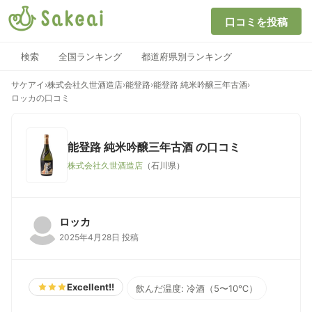
口コミを投稿
検索
全国ランキング
都道府県別ランキング
サケアイ
›
株式会社久世酒造店
›
能登路
›
能登路 純米吟醸三年古酒
›
ロッカの口コミ
能登路 純米吟醸三年古酒
の口コミ
株式会社久世酒造店
（石川県）
ロッカ
2025年4月28日 投稿
Excellent!!
飲んだ温度: 冷酒（5〜10℃）