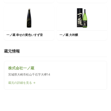
一ノ蔵 幸せの黄色いすず音
一ノ蔵 大吟醸
蔵元情報
株式会社一ノ蔵
宮城県大崎市松山千石字大欅14
蔵元の詳細を見る →