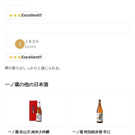
Excellent!!
ミキスケ
ミ
3月22日
Excellent!!
樽の香りがしっかりと感じられる。
一ノ蔵の他の日本酒
一ノ蔵 松山天 純米大吟醸
一ノ蔵 特別純米酒 辛口