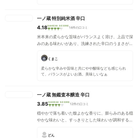
すぎないのでこのままも美味しく飲めれました。 若
干の酸味を感じるものの後味スッキリでけっこう満
足出来ました。
一ノ蔵 特別純米酒 辛口
4.18
SAKEAI SCORE
14件の口コミ
米本来の柔らかな旨味がバランスよく溶け、上品で深
みのある味わいがあり、洗練された辛口のうまさが味
わえる一ノ蔵の純米酒です。
くまこ
柔らかな辛みや旨味と共にやや酸味なども感じられ
て、バランスがよいお酒。美味しいなぁ
一ノ蔵 無鑑査本醸造 辛口
3.85
SAKEAI SCORE
12件の口コミ
穏やかで落ち着いた馥よかな香りに、膨らみのある穏
やかな味わいと、すっきりとした味わいが調和する、
飲み飽きしない辛口酒です。
どん