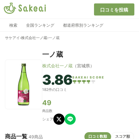
口コミを投稿
検索
全国ランキング
都道府県別ランキング
サケアイ
›
株式会社一ノ蔵
›
一ノ蔵
一ノ蔵
株式会社一ノ蔵
（宮城県）
3.86
SAKEAI SCORE
182件の口コミ
49
商品数
シェア
商品一覧
口コミ数順
スコア順
49商品