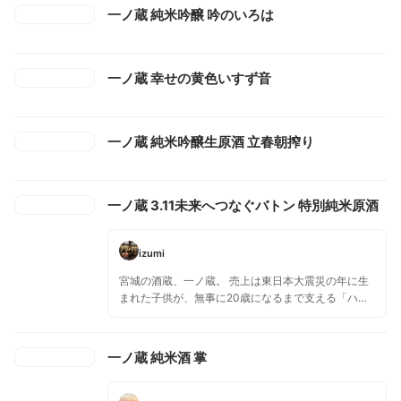
一ノ蔵 純米吟醸 吟のいろは
一ノ蔵 幸せの黄色いすず音
一ノ蔵 純米吟醸生原酒 立春朝搾り
一ノ蔵 3.11未来へつなぐバトン 特別純米原酒
izumi
宮城の酒蔵、一ノ蔵。 売上は東日本大震災の年に生
まれた子供が、無事に20歳になるまで支える「ハタ
チ基金」へ全額寄付されるとのこと。 口当たりはと
ても澄みわたり、爽やか。
一ノ蔵 純米酒 掌