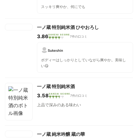
スッキリ爽やか、何にでも
一ノ蔵 特別純米酒 ひやおろし
3.86
SAKEAI SCORE
7件の口コミ
Sukeshin
ボディーはしっかりとしていながら爽やか。美味し
い😋
一ノ蔵 特別純米酒
3.58
SAKEAI SCORE
7件の口コミ
上品で深みのある味わい
一ノ蔵 純米吟醸 蔵の華