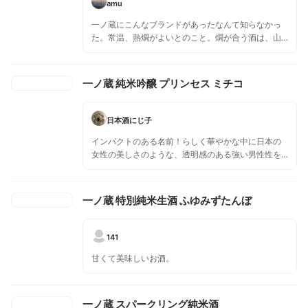
amu
一ノ蔵にこんなブランドがあったなんて知らなかっ
た。常温、熱燗がよいとのこと。燗が合う酒は、山
廃のような癖が強い濃い味わいのものが多い印象。
これも勿論、そっち系ではあるが、バランスが取れ
ていてまろやかな感じ。
一ノ蔵 純米吟醸 プリンセス ミチコ
日本酒にじ子
インパクトのある名前！らしく華やかな中に日本の
女性の美しさのような、透明感のある強い男性性を
感じました。 薔薇の酵母で醸した日本で7つの蔵元に
使用を許可された酵母から出来た限定品。 岩塩でい
ただく仙台牛が合わせて好みです。 美空ひばりさん
一ノ蔵 特別純米生酒 ふゆみずたんぼ
の愛燦燦が頭の中で流れました。
141
甘くて美味しいお酒。
一ノ蔵 スパークリング純米酒