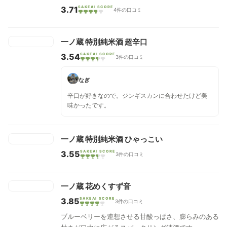
3.71
SAKEAI SCORE
4件の口コミ
一ノ蔵 特別純米酒 超辛口
3.54
SAKEAI SCORE
3件の口コミ
なぎ
辛口が好きなので。ジンギスカンに合わせたけど美
味かったです。
一ノ蔵 特別純米酒 ひゃっこい
3.55
SAKEAI SCORE
3件の口コミ
一ノ蔵 花めくすず音
3.85
SAKEAI SCORE
3件の口コミ
ブルーベリーを連想させる甘酸っぱさ、膨らみのある