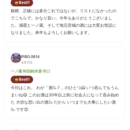
Best!!
銘柄、正確には多分これではないが、リストになかったの
でこちらで。かなり旨い。今年もありがとうございまし
た。浦霞と一ノ蔵、そして地元宮城の酒には大変お世話に
なりました。来年もよろしくお願いします。
PIRO.0614
4月11日
一ノ蔵 特別純米酒 辛口
Best!!
今日はこれ。 わが「酒🍶７」のひとつ🤗 いつ呑んでもうん
まいね😋 このお酒は30年以上前に社会人になって呑み始め
た 大切な思い出の酒🍶 だから いつまでも大事にしたい酒
🍶 です😊