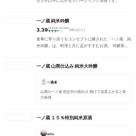
甘さが口中に広がるスパークリング清酒です。
一ノ蔵 純米吟醸
3.39
SAKEAI SCORE
3件の口コミ
食事に寄り添うをコンセプトに醸された「一ノ蔵 純
米吟醸」は、料理と共に盃がすすむお酒。 吟醸香も
穏やか且つ優しく立ち上がり、瑞々しい味わいと切れ
の良さが特徴。
一ノ蔵 山廃仕込み 純米大吟醸
一遇者
山廃の一ノ倉 想定外の面白さ 開けて温度上がると実
力発揮
一ノ蔵 １５％特別純米原酒
amu