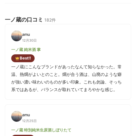
一ノ蔵の口コミ
182件
amu
12月30日
一ノ蔵 純米酒 掌
Best!!
一ノ蔵にこんなブランドがあったなんて知らなかった。常
温、熱燗がよいとのこと。燗が合う酒は、山廃のような癖
が強い濃い味わいのものが多い印象。これも勿論、そっち
系ではあるが、バランスが取れていてまろやかな感じ。
amu
12月25日
一ノ蔵 特別純米生原酒しぼりたて