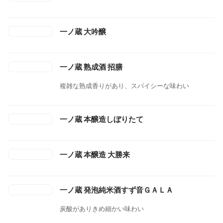
一ノ蔵 大吟醸
一ノ蔵 熟成酒 招膳
複雑な熟成香りがあり、スパイシーな味わい
一ノ蔵 本醸造しぼりたて
一ノ蔵 本醸造 大勝来
一ノ蔵 発泡純米酒すず音ＧＡＬＡ
炭酸がありきめ細かい味わい