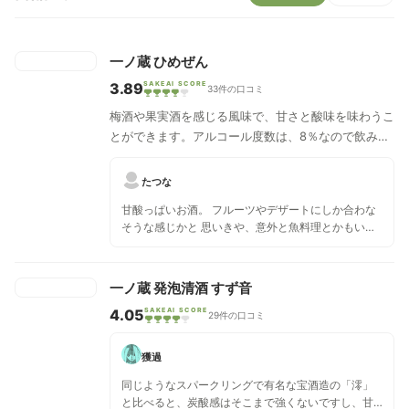
一ノ蔵 ひめぜん
3.89
SAKEAI SCORE
33件の口コミ
梅酒や果実酒を感じる風味で、甘さと酸味を味わうこ
とができます。アルコール度数は、8％なので飲みや
すいことが特徴です。
たつな
甘酸っぱいお酒。 フルーツやデザートにしか合わな
そうな感じかと 思いきや、意外と魚料理とかもいけ
るかも？？？ めっちゃ美味しい！！！
一ノ蔵 発泡清酒 すず音
4.05
SAKEAI SCORE
29件の口コミ
獲過
同じようなスパークリングで有名な宝酒造の「澪」
と比べると、炭酸感はそこまで強くないですし、甘