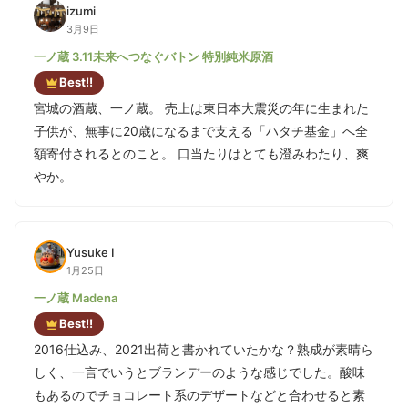
izumi
3月9日
一ノ蔵 3.11未来へつなぐバトン 特別純米原酒
Best!!
宮城の酒蔵、一ノ蔵。 売上は東日本大震災の年に生まれた
子供が、無事に20歳になるまで支える「ハタチ基金」へ全
額寄付されるとのこと。 口当たりはとても澄みわたり、爽
やか。
Yusuke I
1月25日
一ノ蔵 Madena
Best!!
2016仕込み、2021出荷と書かれていたかな？熟成が素晴ら
しく、一言でいうとブランデーのような感じでした。酸味
もあるのでチョコレート系のデザートなどと合わせると素