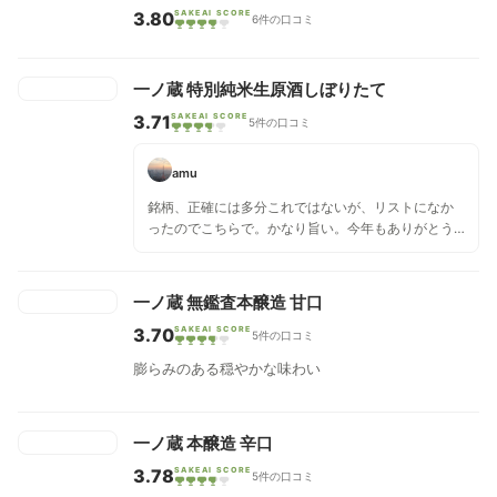
3.80
SAKEAI SCORE
6件の口コミ
一ノ蔵 特別純米生原酒しぼりたて
3.71
SAKEAI SCORE
5件の口コミ
amu
銘柄、正確には多分これではないが、リストになか
ったのでこちらで。かなり旨い。今年もありがとう
ございました。浦霞と一ノ蔵、そして地元宮城の酒
には大変お世話になりました。来年もよろしくお願
いします。
一ノ蔵 無鑑査本醸造 甘口
3.70
SAKEAI SCORE
5件の口コミ
膨らみのある穏やかな味わい
一ノ蔵 本醸造 辛口
3.78
SAKEAI SCORE
5件の口コミ