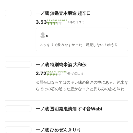
一ノ蔵 無鑑査本醸造 超辛口
3.53
SAKEAI SCORE
4件の口コミ
s
スッキリで飲みやすかった。邪魔しない！ゆうり
一ノ蔵 特別純米酒 大和伝
3.72
SAKEAI SCORE
4件の口コミ
淡麗辛口ならではのキレ味の良さの中にある、純米な
らではの芯の通った豊かなコクと膨らみのある味わ
い、麹の香ばしい旨み、やわらかな酸味。充実した味
わいのある特別純米酒です。
一ノ蔵 透明発泡清酒 すず音Wabi
一ノ蔵 ひめぜんきりり