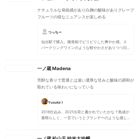
ナチュラルな発砲感があり白麹の酸味がありグレープ
フルーツの様なニュアンスが楽しめる
つっちー
仙台駅で購入。微発砲でピリピリした爽やか感。ス
パークリングワインのような軽やかさがありつつ日
本酒のドシっと感もある。ほのかにフルーツのよう
な香りも。
一ノ蔵 Madena
芳醇な香りで普通とは違い濃厚な甘みと酸味の調和が
取れている味わいになっている
Yusuke I
2016仕込み、2021出荷と書かれていたかな？熟成が
素晴らしく、一言でいうとブランデーのような感じ
でした。酸味もあるのでチョコレート系のデザート
などと合わせると素晴らしくおいしかったです。
一ノ蔵 松山天 純米大吟醸