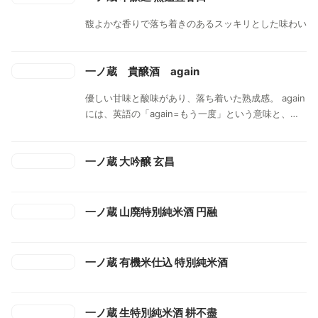
馥よかな香りで落ち着きのあるスッキリとした味わい
一ノ蔵 貴醸酒 again
優しい甘味と酸味があり、落ち着いた熟成感。 again
には、英語の「again=もう一度」という意味と、宮
城県の方言で「あがいん=召し上げれ」という意味も
持つ。
一ノ蔵 大吟醸 玄昌
一ノ蔵 山廃特別純米酒 円融
一ノ蔵 有機米仕込 特別純米酒
一ノ蔵 生特別純米酒 耕不盡