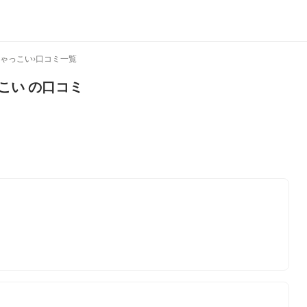
ひゃっこい
›
口コミ一覧
っこい
の口コミ