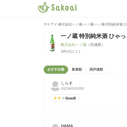
サケアイ
›
株式会社一ノ蔵
›
一ノ蔵
›
一ノ蔵 特別純米酒 
一ノ蔵 特別純米酒 ひゃ
株式会社一ノ蔵
（宮城県）
3件の口コミ
おすすめ順
新着順
高評価順
しらす
2023年5月28日
Good!
HAMA