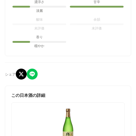
濃淳さ
甘辛
淡麗
酸味
余韻
未評価
未評価
香り
穏やか
シェア
この日本酒の詳細