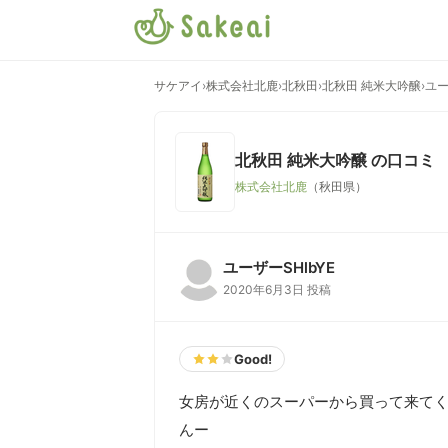
サケアイ
›
株式会社北鹿
›
北秋田
›
北秋田 純米大吟醸
›
ユー
北秋田 純米大吟醸
の口コミ
株式会社北鹿
（秋田県）
ユーザーSHlbYE
2020年6月3日 投稿
Good!
女房が近くのスーパーから買って来てく
んー
