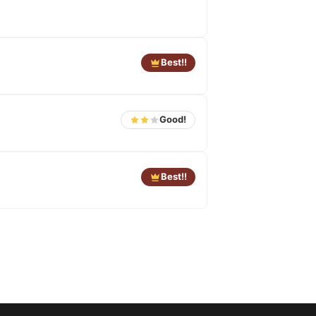
Best!!
Good!
Best!!