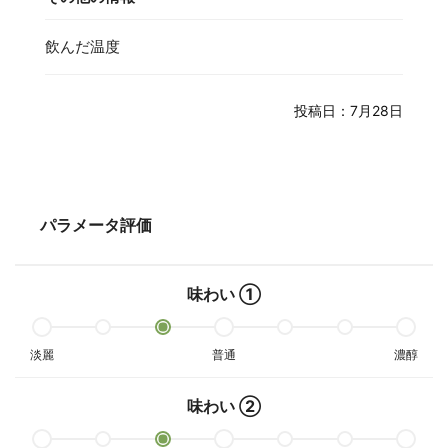
飲んだ温度
投稿日：7月28日
パラメータ評価
味わい ①
淡麗
普通
濃醇
味わい ②