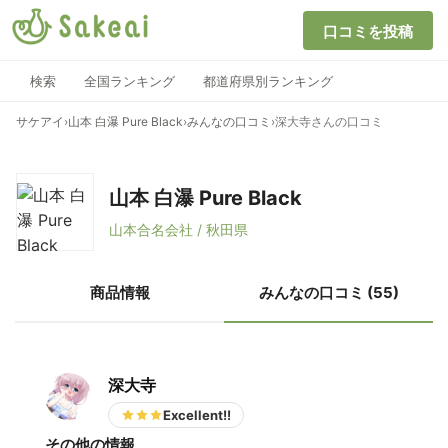
口コミを投稿
検索
全国ランキング
都道府県別ランキング
サケアイ
›
山本 白瀑 Pure Black
›
みんなの口コミ
›
深大寺さんの口コミ
山本 白瀑 Pure Black
山本合名会社 / 秋田県
商品情報
みんなの口コミ (55)
深大寺
Excellent!!
その他の情報