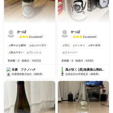
かっぱ
かっぱ
Excellent!!
Excellent!!
#
爽やかな酸味
#
ほんのり甘口
#
甘口
#
スッキリ
#
米の旨味
#
飲みやすい
#
フレッシュ
#
ジューシー
乾杯数：0
投稿日：10月2日
乾杯数：0
投稿日：4月8日
末廣 フクノハナ
風が吹く [黒]無農薬山廃純米生酒
末廣酒造株式会社（福島県）
合資会社白井酒造店（福島県）