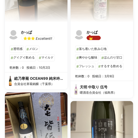
かっぱ
かっぱ
Excellent!!
Best!!
#
透明感
#
メロン
#
落ち着いた飲み心地
#
グイグイ飲める
#
マイルド
#
爽やかな酸味
#
ほんのり甘口
#
フレッシュ
#
するする飲める
乾杯数：0
投稿日：10月2日
乾杯数：0
投稿日：3月9日
総乃寒菊 OCEAN99 純米吟醸 橙海 -Arrival-
合資会社寒菊銘醸（千葉県）
天明 中取り 伍号
曙酒造合資会社（福島県）