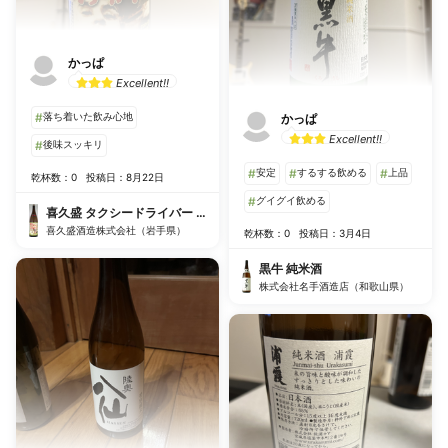
かっぱ
Excellent!!
#
落ち着いた飲み心地
かっぱ
Excellent!!
#
後味スッキリ
#
安定
#
するする飲める
#
上品
乾杯数：0
投稿日：8月22日
#
グイグイ飲める
喜久盛 タクシードライバー 純米生原酒
喜久盛酒造株式会社（岩手県）
乾杯数：0
投稿日：3月4日
黒牛 純米酒
株式会社名手酒造店（和歌山県）