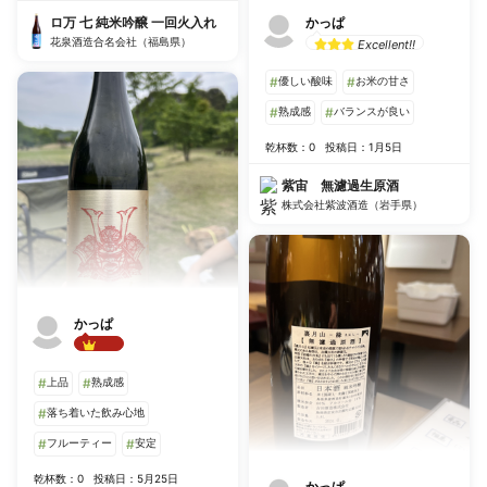
ロ万 七 純米吟醸 一回火入れ
かっぱ
花泉酒造合名会社（福島県）
Excellent!!
#
優しい酸味
#
お米の甘さ
#
熟成感
#
バランスが良い
乾杯数：0
投稿日：1月5日
紫宙 無濾過生原酒
株式会社紫波酒造（岩手県）
かっぱ
Best!!
#
上品
#
熟成感
#
落ち着いた飲み心地
#
フルーティー
#
安定
乾杯数：0
投稿日：5月25日
かっぱ