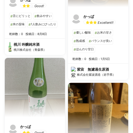
Good!
#
舌にピリッと
#
飲みやすい
かっぱ
Excellent!!
#
米の旨味
#
1人飲みにぴったり
#
優しい酸味
#
お米の甘さ
乾杯数：0
投稿日：8月8日
#
熟成感
#
バランスが良い
桃川 吟醸純米酒
#
ほんのり甘口
桃川株式会社（青森県）
乾杯数：0
投稿日：1月5日
紫宙 無濾過生原酒
株式会社紫波酒造（岩手県）
かっぱ
Good!