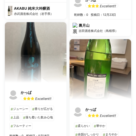
Excellent!!
AKABU 純米大吟醸酒
赤武酒造株式会社（岩手県）
乾杯数：0
投稿日：12月23日
裏月山
吉田酒造株式会社（島根県）
かっぱ
Excellent!!
#
ジューシー
#
香りが広がる
かっぱ
Excellent!!
#
上品
#
落ち着いた飲み心地
#
フルーティー
#
柔らかい
#
華やか
#
余韻がしっかり
#
まろやか
乾杯数：0
投稿日：5月18日