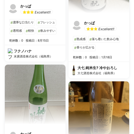
かっぱ
Excellent!!
#
濃厚な口当たり
#
フレッシュ
かっぱ
Excellent!!
#
透明感
#
軽快
#
飲みやすい
#
熟成感
#
落ち着いた飲み心地
乾杯数：0
投稿日：8月15日
#
香りが広がる
フクノハナ
末廣酒造株式会社（福島県）
乾杯数：0
投稿日：1月18日
大七 純米生? 冷やおろし
大七酒造株式会社（福島県）
かっぱ