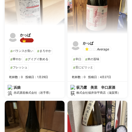
かっぱ
かっぱ
Best!!
Average
#
バランスが良い
#
まろやか
#
華やか
#
グイグイ飲める
#
辛口
#
米の旨味
#
フレッシュ
#
舌にピリッと
乾杯数：0
投稿日：1月29日
乾杯数：0
投稿日：4月27日
浜娘
荻乃露 美里 辛口原酒
赤武酒造株式会社（岩手県）
株式会社福井弥平商店（滋賀県）