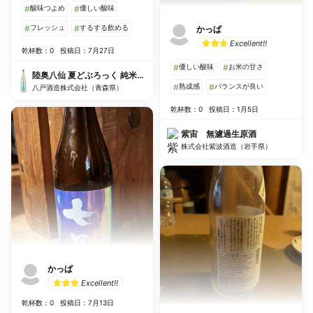
#
酸味つよめ
#
優しい酸味
#
フレッシュ
#
するする飲める
かっぱ
Excellent!!
乾杯数：0
投稿日：7月27日
#
優しい酸味
#
お米の甘さ
陸奥八仙 夏どぶろっく 純米活性にごり
#
熟成感
#
バランスが良い
八戸酒造株式会社（青森県）
乾杯数：0
投稿日：1月5日
紫宙 無濾過生原酒
株式会社紫波酒造（岩手県）
かっぱ
Excellent!!
乾杯数：0
投稿日：7月13日