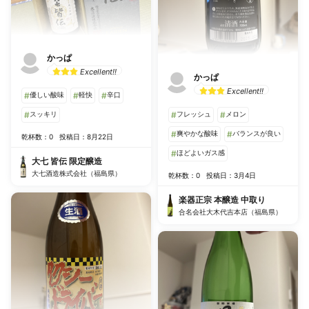
かっぱ
Excellent!!
かっぱ
Excellent!!
#
優しい酸味
#
軽快
#
辛口
#
スッキリ
#
フレッシュ
#
メロン
#
爽やかな酸味
#
バランスが良い
乾杯数：0
投稿日：8月22日
#
ほどよいガス感
大七 皆伝 限定醸造
大七酒造株式会社（福島県）
乾杯数：0
投稿日：3月4日
楽器正宗 本醸造 中取り
合名会社大木代吉本店（福島県）