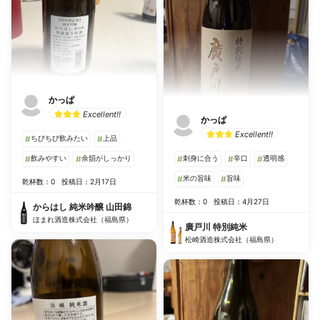
かっぱ
Excellent!!
かっぱ
Excellent!!
#
ちびちび飲みたい
#
上品
#
飲みやすい
#
余韻がしっかり
#
刺身に合う
#
辛口
#
透明感
#
米の旨味
#
旨味
乾杯数：0
投稿日：2月17日
乾杯数：0
投稿日：4月27日
からはし 純米吟醸 山田錦
ほまれ酒造株式会社（福島県）
廣戸川 特別純米
松崎酒造株式会社（福島県）