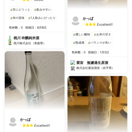
#
舌にピリッと
#
飲みやすい
#
米の旨味
#
1人飲みにぴったり
かっぱ
Excellent!!
乾杯数：0
投稿日：8月8日
#
優しい酸味
#
お米の甘さ
桃川 吟醸純米酒
#
熟成感
#
バランスが良い
桃川株式会社（青森県）
乾杯数：0
投稿日：1月5日
紫宙 無濾過生原酒
株式会社紫波酒造（岩手県）
かっぱ
Excellent!!