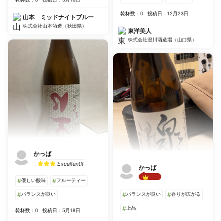
乾杯数：0
投稿日：12月23日
山本 ミッドナイトブルー
株式会社山本酒造（秋田県）
東洋美人
株式会社澄川酒造場（山口県）
かっぱ
Excellent!!
かっぱ
#
優しい酸味
#
フルーティー
Best!!
#
バランスが良い
#
バランスが良い
#
香りが広がる
#
上品
乾杯数：0
投稿日：5月18日