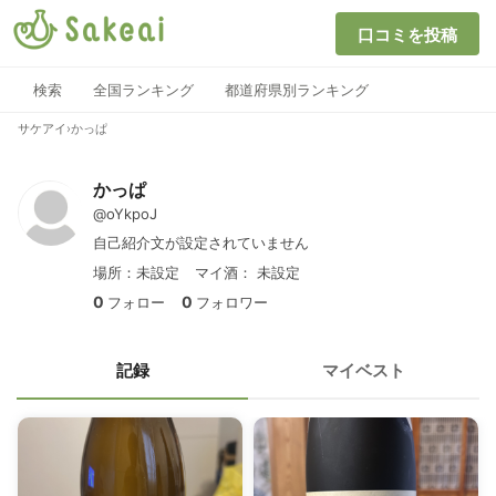
口コミを投稿
検索
全国ランキング
都道府県別ランキング
サケアイ
›
かっぱ
かっぱ
@oYkpoJ
自己紹介文が設定されていません
場所：未設定
マイ酒：
未設定
0
0
フォロー
フォロワー
記録
マイベスト